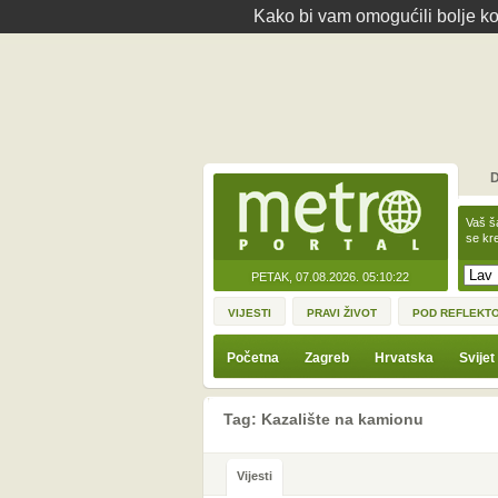
Kako bi vam omogućili bolje kor
D
Vaš š
se kre
PETAK, 07.08.2026.
05:10:22
VIJESTI
PRAVI ŽIVOT
POD REFLEKT
Početna
Zagreb
Hrvatska
Svijet
Tag: Kazalište na kamionu
Vijesti