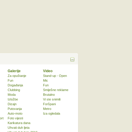
Galerije
Video
Za opuštanje
Stand-up - Open
Fun
Mic
Događanja
Fun
Clubbing
Smiješne reklame
Moda
Brutalno
Izložbe
Vi ste snimili
Dizajn
Foršpani
Putovanja
Metro
Auto-moto
Iza ogledala
ort
Foto vijesti
Karikatura dana
Uhvati duh ljeta