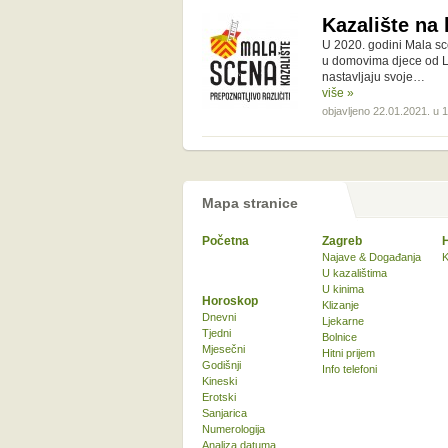
Kazalište na
U 2020. godini Mala sce
u domovima djece od L
nastavljaju svoje…
više »
objavljeno 22.01.2021. u 
Mapa stranice
Početna
Zagreb
Najave & Događanja
K
U kazalištima
U kinima
Horoskop
Klizanje
Dnevni
Ljekarne
Tjedni
Bolnice
Mjesečni
Hitni prijem
Godišnji
Info telefoni
Kineski
Erotski
Sanjarica
Numerologija
Analiza datuma