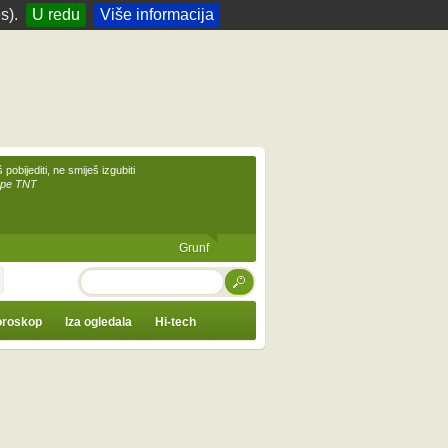
s).
U redu
Više informacija
 pobijediti, ne smiješ izgubiti
upe TNT
Grunf
TRAŽI
roskop
Iza ogledala
Hi-tech