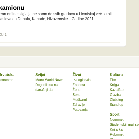
 kamionu
na online stigla je ne samo do svih gradova u Hrvatskoj već su bili
aslova do Dubaia, Kanade, Nizozemske... Godine 2021.
13:41
Hrvatska
Svijet
Život
Kultura
omentari
Metro World News
Iza ogledala
Film
Dogodilo se na
Znanost
Knjiga
današnji dan
Žene
Kazalište
Seks
Glazba
Muškarci
Clubbing
Zdravlje
Stand up
Putovanja
Sport
Nogomet
Studentski i mali sp
Košarka
Rukomet