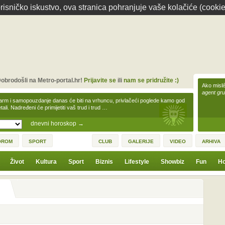
isničko iskustvo, ova stranica pohranjuje vaše kolačiće (cookie
obrodošli na Metro-portal.hr!
Prijavite se
ili
nam se pridružite :)
Ako misliš
agent gr
arm i samopouzdanje danas će biti na vrhuncu, privlačeći poglede kamo god
tali. Nadređeni će primijetiti vaš trud i trud …
dnevni horoskop
→
OROM
SPORT
CLUB
GALERIJE
VIDEO
ARHIVA
Život
Kultura
Sport
Biznis
Lifestyle
Showbiz
Fun
Ho