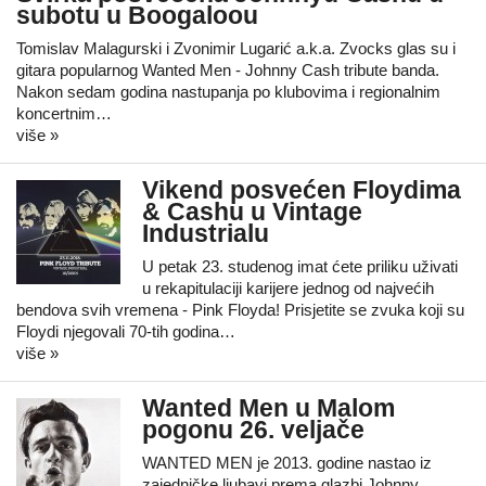
subotu u Boogaloou
Tomislav Malagurski i Zvonimir Lugarić a.k.a. Zvocks glas su i
gitara popularnog Wanted Men - Johnny Cash tribute banda.
Nakon sedam godina nastupanja po klubovima i regionalnim
koncertnim…
više »
Vikend posvećen Floydima
& Cashu u Vintage
Industrialu
U petak 23. studenog imat ćete priliku uživati
u rekapitulaciji karijere jednog od najvećih
bendova svih vremena - Pink Floyda! Prisjetite se zvuka koji su
Floydi njegovali 70-tih godina…
više »
Wanted Men u Malom
pogonu 26. veljače
WANTED MEN je 2013. godine nastao iz
zajedničke ljubavi prema glazbi Johnny