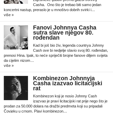
Casha. Ono što je trebao biti samo jedan
koncertni nastup, preraslo je u mnoštvo dobrih svirki i…
više »
Fanovi Johnnya Casha
sutra slave njegov 80.
rođendan
Kad bi još bio živ, legenda countrya Johnny
Cash ove bi nedjelje slavio svoj 80. rođendan,
prenosi Hina. Ipak, to neće spriječiti brojne fanove diljem svijeta
da cijelim nizom…
više »
Kombinezon Johnnyja
Casha izazvao licitacijski
rat
Kombinezon koji je nosio Johnny Cash
izazvao je pravi licitacijski rat prije nego što je
prodan za 50.000 dolara na dražbi predmeta koji su pripadali
Čovjeku u crnom. Plavi kombinezon…