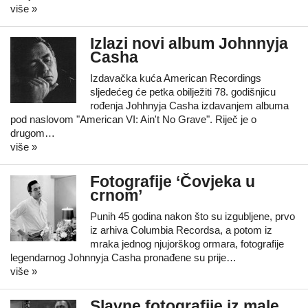
više »
Izlazi novi album Johnnyja
Casha
Izdavačka kuća American Recordings
sljedećeg će petka obilježiti 78. godišnjicu
rođenja Johhnyja Casha izdavanjem albuma
pod naslovom "American VI: Ain't No Grave". Riječ je o
drugom…
više »
Fotografije ‘Čovjeka u
crnom’
Punih 45 godina nakon što su izgubljene, prvo
iz arhiva Columbia Recordsa, a potom iz
mraka jednog njujorškog ormara, fotografije
legendarnog Johnnyja Casha pronađene su prije…
više »
Slavne fotografije iz male