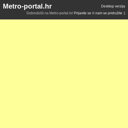
Metro-portal.hr
Desktop verzija
Dobrodošli na Metro-portal.hr!
Prijavite se
ili
nam se pridružite :)