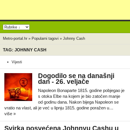
Metro-portal.hr
»
Popularni tagovi
»
Johnny Cash
TAG: JOHNNY CASH
Vijesti
Dogodilo se na današnji
dan - 26. veljače
Napoleon Bonaparte 1815. godine pobjegao je
s otoka Elbe na kojem je bio zatočen manje
od godinu dana. Nakon bijega Napoleon se
vratio na vlast, ali je već u lipnju 1815. godine poražen u…
više »
Svirka posvećena Johnnyu Cashu u