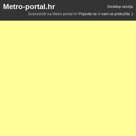
Metro-portal.hr
Desktop verzija
Dobrodošli na Metro-portal.hr!
Prijavite se
ili
nam se pridružite :)