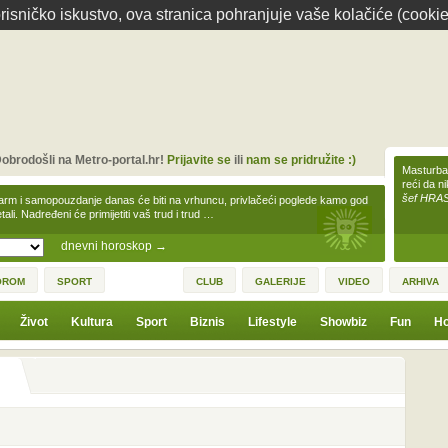
isničko iskustvo, ova stranica pohranjuje vaše kolačiće (cookie
obrodošli na Metro-portal.hr!
Prijavite se
ili
nam se pridružite :)
Masturbac
reći da n
šef HRA
arm i samopouzdanje danas će biti na vrhuncu, privlačeći poglede kamo god
tali. Nadređeni će primijetiti vaš trud i trud …
dnevni horoskop
→
OROM
SPORT
CLUB
GALERIJE
VIDEO
ARHIVA
Život
Kultura
Sport
Biznis
Lifestyle
Showbiz
Fun
Ho