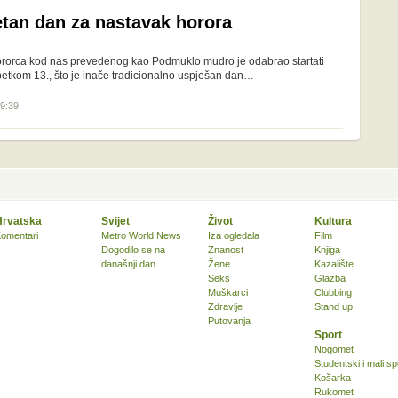
etan dan za nastavak horora
rorca kod nas prevedenog kao Podmuklo mudro je odabrao startati
 petkom 13., što je inače tradicionalno uspješan dan…
09:39
Hrvatska
Svijet
Život
Kultura
omentari
Metro World News
Iza ogledala
Film
Dogodilo se na
Znanost
Knjiga
današnji dan
Žene
Kazalište
Seks
Glazba
Muškarci
Clubbing
Zdravlje
Stand up
Putovanja
Sport
Nogomet
Studentski i mali sp
Košarka
Rukomet