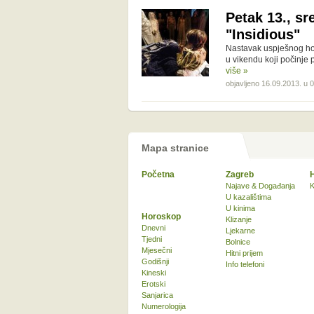
Petak 13., sr
"Insidious"
Nastavak uspješnog ho
u vikendu koji počinje
više »
objavljeno 16.09.2013. u 
Mapa stranice
Početna
Zagreb
Najave & Događanja
K
U kazalištima
U kinima
Horoskop
Klizanje
Dnevni
Ljekarne
Tjedni
Bolnice
Mjesečni
Hitni prijem
Godišnji
Info telefoni
Kineski
Erotski
Sanjarica
Numerologija