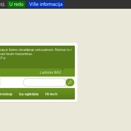
s).
U redu
Više informacija
ija je štetno zlorabljenje seksualnosti. Riskirat ću i
ikad nisam masturbirao.
ST-a
Ladislav Iličić
TRAŽI
roskop
Iza ogledala
Hi-tech