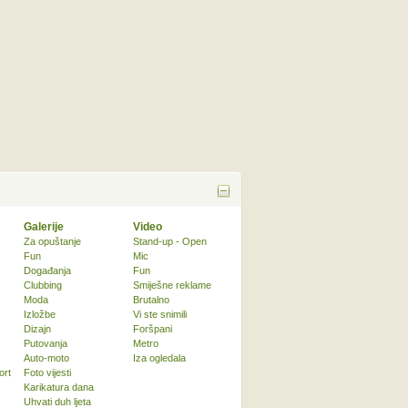
Galerije
Video
Za opuštanje
Stand-up - Open
Fun
Mic
Događanja
Fun
Clubbing
Smiješne reklame
Moda
Brutalno
Izložbe
Vi ste snimili
Dizajn
Foršpani
Putovanja
Metro
Auto-moto
Iza ogledala
ort
Foto vijesti
Karikatura dana
Uhvati duh ljeta