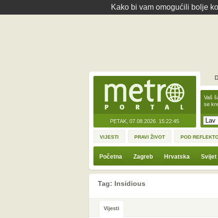
Kako bi vam omogućili bolje kor
D
Vaš š
se kre
PETAK, 07.08.2026.
15:22:45
VIJESTI
PRAVI ŽIVOT
POD REFLEKT
Početna
Zagreb
Hrvatska
Svijet
Tag: Insidious
Vijesti