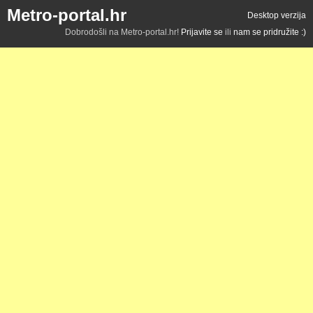
Metro-portal.hr
Desktop verzija
Dobrodošli na Metro-portal.hr!
Prijavite se
ili
nam se pridružite :)