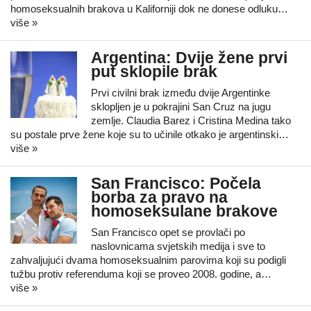
homoseksualnih brakova u Kaliforniji dok ne donese odluku…
više »
Argentina: Dvije žene prvi
put sklopile brak
Prvi civilni brak između dvije Argentinke
sklopljen je u pokrajini San Cruz na jugu
zemlje. Claudia Barez i Cristina Medina tako
su postale prve žene koje su to učinile otkako je argentinski…
više »
San Francisco: Počela
borba za pravo na
homoseksulane brakove
San Francisco opet se provlači po
naslovnicama svjetskih medija i sve to
zahvaljujući dvama homoseksualnim parovima koji su podigli
tužbu protiv referenduma koji se proveo 2008. godine, a…
više »