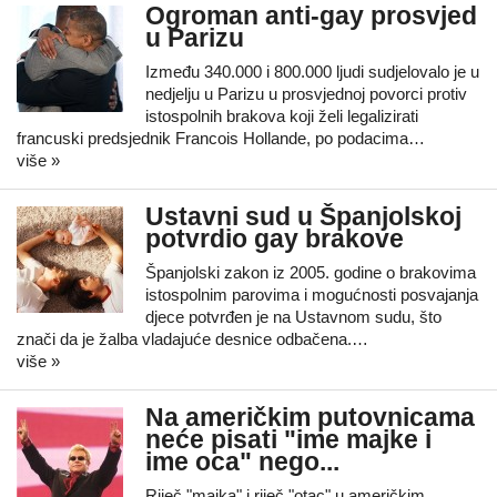
Ogroman anti-gay prosvjed
u Parizu
Između 340.000 i 800.000 ljudi sudjelovalo je u
nedjelju u Parizu u prosvjednoj povorci protiv
istospolnih brakova koji želi legalizirati
francuski predsjednik Francois Hollande, po podacima…
više »
Ustavni sud u Španjolskoj
potvrdio gay brakove
Španjolski zakon iz 2005. godine o brakovima
istospolnim parovima i mogućnosti posvajanja
djece potvrđen je na Ustavnom sudu, što
znači da je žalba vladajuće desnice odbačena.…
više »
Na američkim putovnicama
neće pisati "ime majke i
ime oca" nego...
Riječ "majka" i riječ "otac" u američkim