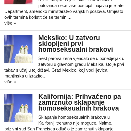
putovnica neće više postojati najavio je State
Department, američko ministarstvo vanjskih poslova. Umjesto
ovih termina koristit će se termini…
više »
Meksiko: U zatvoru
sklopljeni prvi
homoseksualni brakovi
Šest parova žena vjenčalo se u ponedjeljak u
zatvoru u glavnom gradu Meksika, što je prvi
takav slučaj u toj državi. Grad Mexico, koji vodi ljevica,
manjinska u izrazito…
više »
Kalifornija: Prihvaćeno pa
zamrznuto sklapanje
homoseksualnih brakova
Sklapanje homoseksualnih brakova u
Kaliforniji trenutno nije moguće. Naime,
prizivni sud San Francisca odlučio je zamrznuti sklapanje