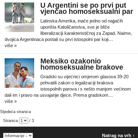
U Argentini se po prvi put
vjenčao homoseksualni par
Latinska Amerika, inače jedno od najjačih
uporišta Katoličanstva, sve je bliže
liberalizaciji karakterističnoj za Zapad. Naime,
dvojica Argentinaca postali su prvi istospolni par koji…
više »
Meksiko ozakonio
homoseksualne brakove
Gradski su vijećnici omjerom glasova 39-20
prihvatili zakon o legalizaciji brakova
istospolnih parova i s nešto manjom većinom
dali im i pravo na usvajanje djece. Prema gradskom…
više »
Sljedeća stranica
Stranica
/ 3
Natrag na vrh ↑