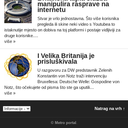
manipulira rasprave na
internetu
Stvar je vrlo jednostavna. Što više korisnika
pregleda ili skine neki video s Youtubea to
istaknutije mjesto on dobiva na toj platformi i postaje vidljiviji za
druge korisnike.…
više »
I Velika Britanija je
prisluškivala
U razgovoru za DW predstavnik Zelenih
Konstantin von Notz traži intervenciju
Bruxellesa: Deutsche Welle: Gospodine von
Notz, što očekujete od pisma što ste ga uputili…
više »
Natrag na vrh ↑
©
Metro portal
.