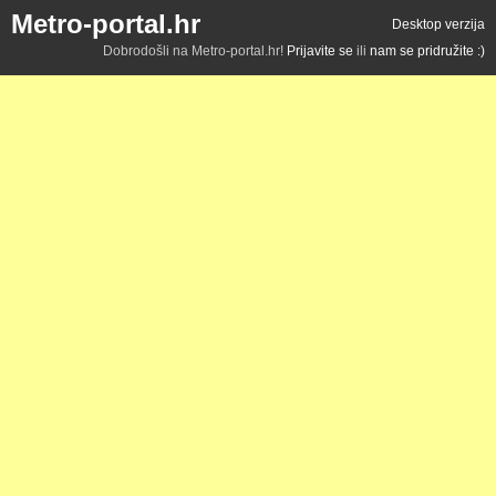
Metro-portal.hr
Desktop verzija
Dobrodošli na Metro-portal.hr!
Prijavite se
ili
nam se pridružite :)