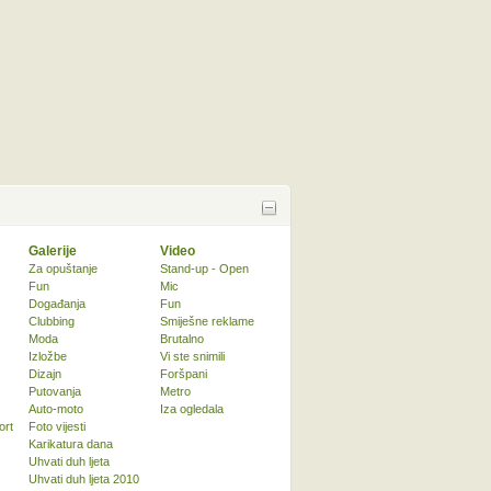
Galerije
Video
Za opuštanje
Stand-up - Open
Fun
Mic
Događanja
Fun
Clubbing
Smiješne reklame
Moda
Brutalno
Izložbe
Vi ste snimili
Dizajn
Foršpani
Putovanja
Metro
Auto-moto
Iza ogledala
ort
Foto vijesti
Karikatura dana
Uhvati duh ljeta
Uhvati duh ljeta 2010