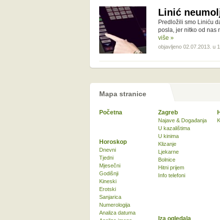
Linić neumolj
Predložili smo Liniću d
posla, jer nitko od nas
više »
objavljeno 02.07.2013. u 
Mapa stranice
Početna
Zagreb
Najave & Događanja
K
U kazalištima
U kinima
Horoskop
Klizanje
Dnevni
Ljekarne
Tjedni
Bolnice
Mjesečni
Hitni prijem
Godišnji
Info telefoni
Kineski
Erotski
Sanjarica
Numerologija
Analiza datuma
Iza ogledala