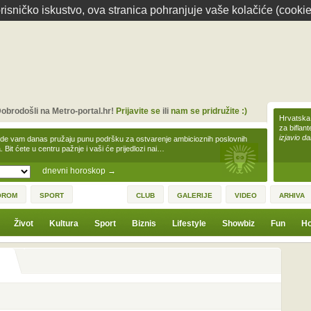
isničko iskustvo, ova stranica pohranjuje vaše kolačiće (cookie
obrodošli na Metro-portal.hr!
Prijavite se
ili
nam se pridružite :)
Hrvatska 
za biflan
izjavio da
zde vam danas pružaju punu podršku za ostvarenje ambicioznih poslovnih
a. Bit ćete u centru pažnje i vaši će prijedlozi nai…
dnevni horoskop
→
OROM
SPORT
CLUB
GALERIJE
VIDEO
ARHIVA
Život
Kultura
Sport
Biznis
Lifestyle
Showbiz
Fun
Ho