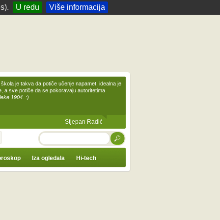
s).
U redu
Više informacija
škola je takva da potiče učenje napamet, idealna je
te, a sve potiče da se pokoravaju autoritetima
leke 1904. :)
Stjepan Radić
TRAŽI
roskop
Iza ogledala
Hi-tech