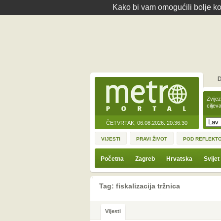
Kako bi vam omogućili bolje kor
D
Zvije
ciljev
ČETVRTAK, 06.08.2026.
20:36:30
VIJESTI
PRAVI ŽIVOT
POD REFLEKT
Početna
Zagreb
Hrvatska
Svijet
Tag: fiskalizacija tržnica
Vijesti