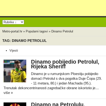
Metro-portal.hr
»
Popularni tagovi
»
Dinamo Petrolul
TAG: DINAMO PETROLUL
Vijesti
Dinamo pobijedio Petrolul,
Rijeka Sheriff
Dinamo je u rumunjskom Ploestiju pobijedio
domaći Petrolul s dva pogotka Duje Čopa (29.
- 11 metara, 80.) i jedan Machada (95.).
Trenutak dekoncentriranosti zagrebačke obrane iskoristio je…
više »
Dinamo na Petrolulu,