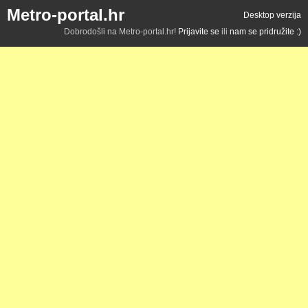
Metro-portal.hr
Desktop verzija
Dobrodošli na Metro-portal.hr!
Prijavite se
ili
nam se pridružite :)