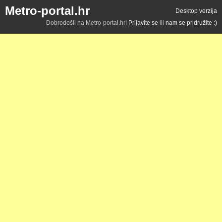
Metro-portal.hr
Desktop verzija
Dobrodošli na Metro-portal.hr!
Prijavite se
ili
nam se pridružite :)