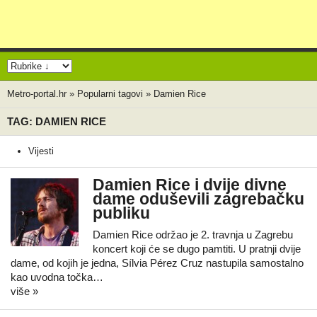
Metro-portal.hr
»
Popularni tagovi
»
Damien Rice
TAG: DAMIEN RICE
Vijesti
Damien Rice i dvije divne
dame oduševili zagrebačku
publiku
Damien Rice održao je 2. travnja u Zagrebu
koncert koji će se dugo pamtiti. U pratnji dvije
dame, od kojih je jedna, Sílvia Pérez Cruz nastupila samostalno
kao uvodna točka…
više »