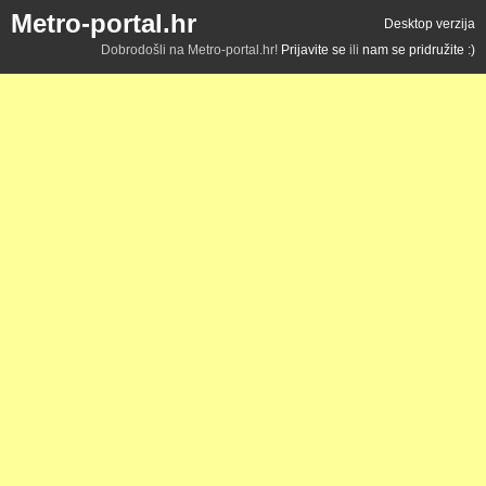
Metro-portal.hr
Desktop verzija
Dobrodošli na Metro-portal.hr!
Prijavite se
ili
nam se pridružite :)