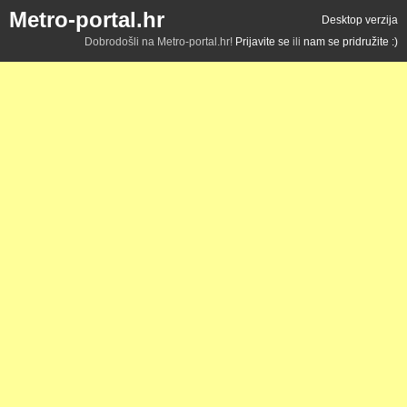
Metro-portal.hr
Desktop verzija
Dobrodošli na Metro-portal.hr!
Prijavite se
ili
nam se pridružite :)