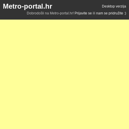
Metro-portal.hr
Desktop verzija
Dobrodošli na Metro-portal.hr!
Prijavite se
ili
nam se pridružite :)