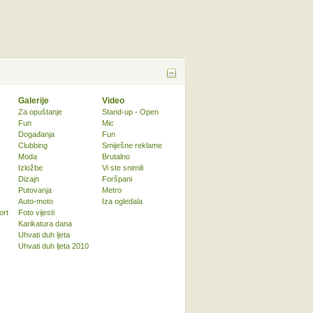
Galerije
Video
Za opuštanje
Stand-up - Open
Fun
Mic
Događanja
Fun
Clubbing
Smiješne reklame
Moda
Brutalno
Izložbe
Vi ste snimili
Dizajn
Foršpani
Putovanja
Metro
Auto-moto
Iza ogledala
ort
Foto vijesti
Karikatura dana
Uhvati duh ljeta
Uhvati duh ljeta 2010