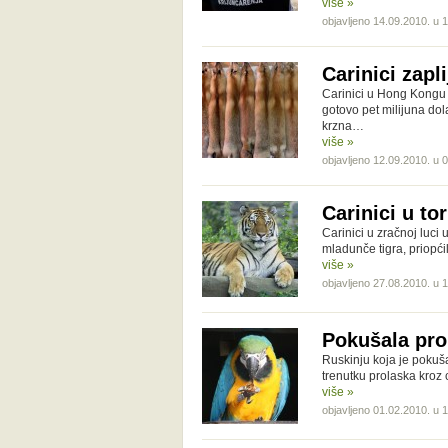
više »
objavljeno 14.09.2010. u 
Carinici zapl
Carinici u Hong Kongu ob
gotovo pet milijuna dol
krzna…
više »
objavljeno 12.09.2010. u 
Carinici u to
Carinici u zračnoj luci u
mladunče tigra, priopć
više »
objavljeno 27.08.2010. u 
Pokušala pro
Ruskinju koja je pokuša
trenutku prolaska kroz 
više »
objavljeno 01.02.2010. u 