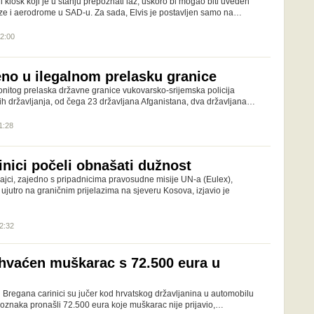
i kiosk koji je u stanju prepoznati laž, uskoro bi mogao biti uveden
aze i aerodrome u SAD-u. Za sada, Elvis je postavljen samo na…
22:00
eno u ilegalnom prelasku granice
nitog prelaska državne granice vukovarsko-srijemska policija
nih državljanja, od čega 23 državljana Afganistana, dva državljana…
1:28
inici počeli obnašati dužnost
icajci, zajedno s pripadnicima pravosudne misije UN-a (Eulex),
ujutro na graničnim prijelazima na sjeveru Kosova, izjavio je
12:32
hvaćen muškarac s 72.500 eura u
 Bregana carinici su jučer kod hrvatskog državljanina u automobilu
oznaka pronašli 72.500 eura koje muškarac nije prijavio,…