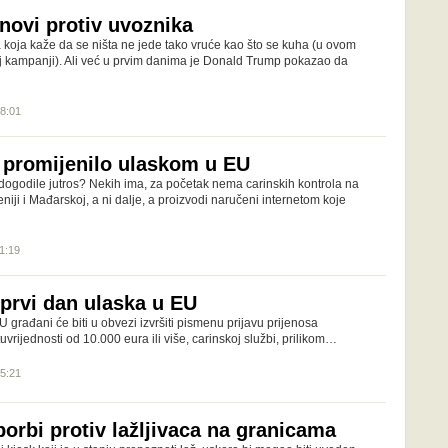
novi protiv uvoznika
 koja kaže da se ništa ne jede tako vruće kao što se kuha (u ovom
oj kampanji). Ali već u prvim danima je Donald Trump pokazao da
08:01
 promijenilo ulaskom u EU
ogodile jutros? Nekih ima, za početak nema carinskih kontrola na
ji i Mađarskoj, a ni dalje, a proizvodi naručeni internetom koje
11:19
prvi dan ulaska u EU
građani će biti u obvezi izvršiti pismenu prijavu prijenosa
uvrijednosti od 10.000 eura ili više, carinskoj službi, prilikom…
05:21
 borbi protiv lažljivaca na granicama