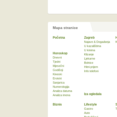
Mapa stranice
Početna
Zagreb
Najave & Događanja
K
U kazalištima
U kinima
Horoskop
Klizanje
Dnevni
Ljekarne
Tjedni
Bolnice
Mjesečni
Hitni prijem
Godišnji
Info telefoni
Kineski
Erotski
Sanjarica
Numerologija
Analiza datuma
Iza ogledala
Analiza imena
Biznis
Lifestyle
Gastro
T
Auto