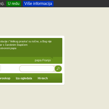
s).
U redu
Više informacija
olucije i 'Velikog praska' su točne, a Bog nije
čar s čarobnim štapićem
 otvoreni papa
papa Franjo
TRAŽI
roskop
Iza ogledala
Hi-tech