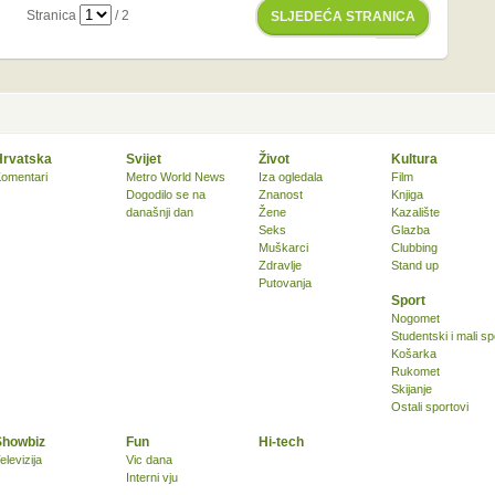
Stranica
/ 2
SLJEDEĆA STRANICA
Hrvatska
Svijet
Život
Kultura
omentari
Metro World News
Iza ogledala
Film
Dogodilo se na
Znanost
Knjiga
današnji dan
Žene
Kazalište
Seks
Glazba
Muškarci
Clubbing
Zdravlje
Stand up
Putovanja
Sport
Nogomet
Studentski i mali sp
Košarka
Rukomet
Skijanje
Ostali sportovi
Showbiz
Fun
Hi-tech
elevizija
Vic dana
Interni vju