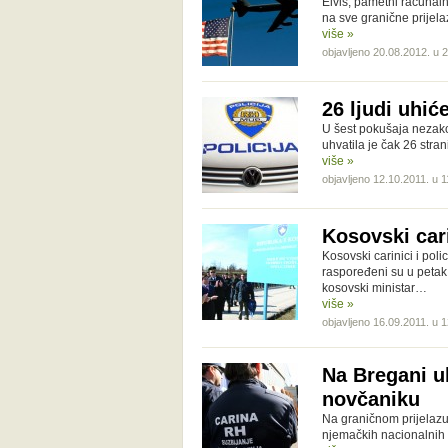
Elvis, pametni računaln
na sve granične prijel
više »
objavljeno 20.08.2012. u 
26 ljudi uhić
U šest pokušaja nezako
uhvatila je čak 26 stra
više »
objavljeno 12.10.2011. u 1
Kosovski car
Kosovski carinici i pol
raspoređeni su u petak 
kosovski ministar…
više »
objavljeno 16.09.2011. u 
Na Bregani u
novčaniku
Na graničnom prijelazu
njemačkih nacionalnih 