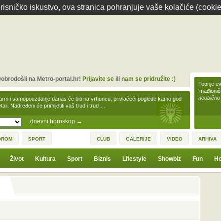
isničko iskustvo, ova stranica pohranjuje vaše kolačiće (cookie
obrodošli na Metro-portal.hr!
Prijavite se
ili
nam se pridružite :)
Teorije ev
'mađioni
neobično
arm i samopouzdanje danas će biti na vrhuncu, privlačeći poglede kamo god
tali. Nadređeni će primijetiti vaš trud i trud …
dnevni horoskop
→
OROM
SPORT
CLUB
GALERIJE
VIDEO
ARHIVA
Život
Kultura
Sport
Biznis
Lifestyle
Showbiz
Fun
Ho