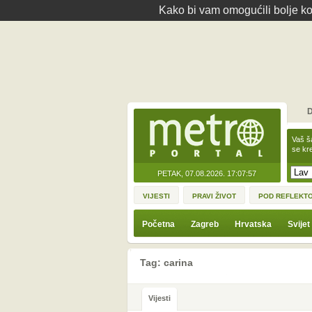
Kako bi vam omogućili bolje kor
D
Vaš š
se kre
PETAK, 07.08.2026.
17:07:57
VIJESTI
PRAVI ŽIVOT
POD REFLEKT
Početna
Zagreb
Hrvatska
Svijet
Tag: carina
Vijesti