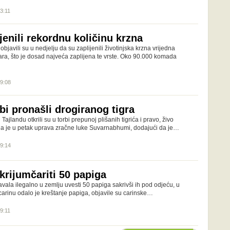
13:11
ijenili rekordnu količinu krzna
javili su u nedjelju da su zaplijenili životinjska krzna vrijedna
ara, što je dosad najveća zaplijena te vrste. Oko 90.000 komada
09:08
rbi pronašli drogiranog tigra
 Tajlandu otkrili su u torbi prepunoj plišanih tigrića i pravo, živo
ila je u petak uprava zračne luke Suvarnabhumi, dodajući da je…
19:14
krijumčariti 50 papiga
vala ilegalno u zemlju uvesti 50 papiga sakrivši ih pod odjeću, u
carinu odalo je kreštanje papiga, objavile su carinske…
19:11