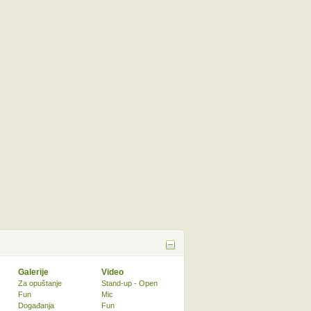
Galerije
Video
Za opuštanje
Stand-up - Open
Fun
Mic
Događanja
Fun