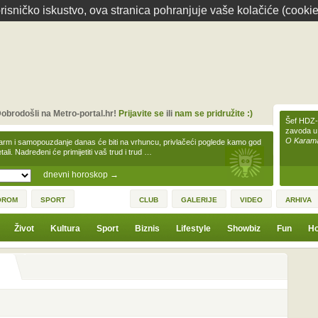
isničko iskustvo, ova stranica pohranjuje vaše kolačiće (cookie
obrodošli na Metro-portal.hr!
Prijavite se
ili
nam se pridružite :)
Šef HDZ-a
zavoda u
O Karamar
arm i samopouzdanje danas će biti na vrhuncu, privlačeći poglede kamo god
tali. Nadređeni će primijetiti vaš trud i trud …
dnevni horoskop
→
OROM
SPORT
CLUB
GALERIJE
VIDEO
ARHIVA
Život
Kultura
Sport
Biznis
Lifestyle
Showbiz
Fun
Ho