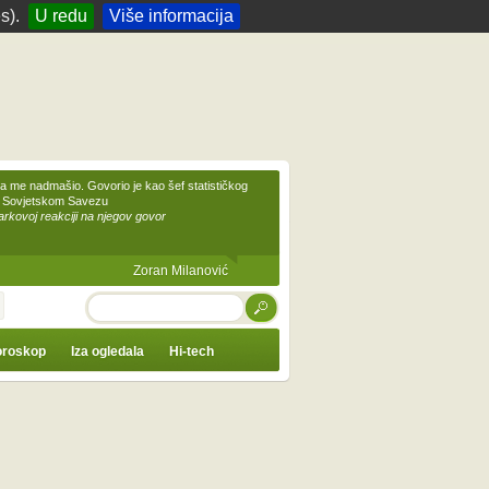
s).
U redu
Više informacija
 me nadmašio. Govorio je kao šef statističkog
 Sovjetskom Savezu
kovoj reakciji na njegov govor
Zoran Milanović
TRAŽI
roskop
Iza ogledala
Hi-tech