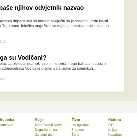
aše njihov odvjetnik nazvao
ijesnih dripaca koji su bahato zaključili da je sasvim u redu baciti
 Trgu bana Jelačića angažirali su najbolje hrvatske odvjetnike da
21:05
ga su Vodičani?
ačića izgleda nisu neki ozbiljni teroristi, nego bahata mladež iz
Gradonačelnica Vodica je u šoku dala izjavu za sibenik.in…
13:19
Hrvatska
Svijet
Život
Kultura
omentari
Metro World News
Iza ogledala
Film
Dogodilo se na
Znanost
Knjiga
današnji dan
Žene
Kazalište