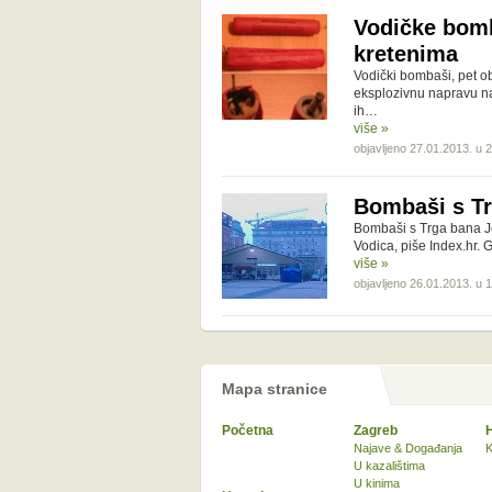
Vodičke bomb
kretenima
Vodički bombaši, pet ob
eksplozivnu napravu na
ih…
više »
objavljeno 27.01.2013. u 
Bombaši s Tr
Bombaši s Trga bana Jel
Vodica, piše Index.hr. 
više »
objavljeno 26.01.2013. u 
Mapa stranice
Početna
Zagreb
Najave & Događanja
K
U kazalištima
U kinima