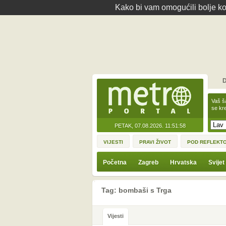
Kako bi vam omogućili bolje kor
D
Vaš š
se kre
PETAK, 07.08.2026.
11:51:58
VIJESTI
PRAVI ŽIVOT
POD REFLEKT
Početna
Zagreb
Hrvatska
Svijet
Tag: bombaši s Trga
Vijesti