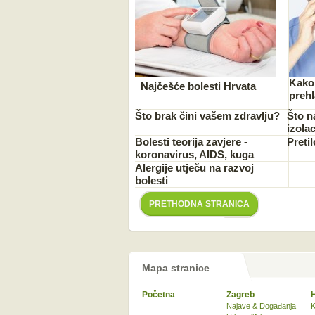
Kako 
Najčešće bolesti Hrvata
preh
Što brak čini vašem zdravlju?
Što n
izolac
Bolesti teorija zavjere -
Preti
koronavirus, AIDS, kuga
Alergije utječu na razvoj
bolesti
PRETHODNA STRANICA
Mapa stranice
Početna
Zagreb
Najave & Događanja
K