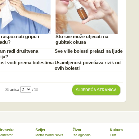
raspoznati gripu i
Što sve može utjecati na
ladu?
gubitak okusa
am radi društvena
Sve više bolesti prelazi na ljude
ija?
lost vodi prema bolestima
Usamljenost povećava rizik od
ovih bolesti
Stranica
/ 15
SLJEDEĆA STRANICA
Hrvatska
Svijet
Život
Kultura
omentari
Metro World News
Iza ogledala
Film