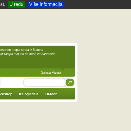
s).
U redu
Više informacija
 osobno stepla struja iz šaltera
koji rasipa milijune na sobe za sastanke
Siniša Varga
TRAŽI
roskop
Iza ogledala
Hi-tech