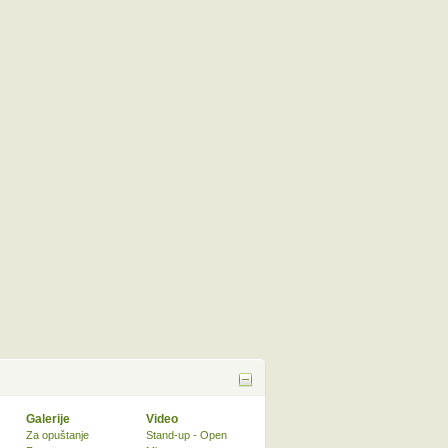
Galerije
Video
Za opuštanje
Stand-up - Open