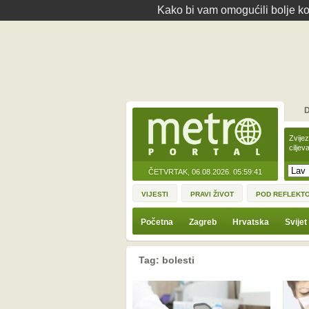
Kako bi vam omogućili bolje kor
D
Zvije
ciljev
ČETVRTAK, 06.08.2026.
05:59:41
VIJESTI
PRAVI ŽIVOT
POD REFLEKT
Početna
Zagreb
Hrvatska
Svijet
Tag: bolesti