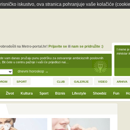
isničko iskustvo, ova stranica pohranjuje vaše kolačiće (cookie
obrodošli na Metro-portal.hr!
Prijavite se
ili
nam se pridružite :)
I mene je
ministar 
zde vam danas pružaju punu podršku za ostvarenje ambicioznih poslovnih
a. Bit ćete u centru pažnje i vaši će prijedlozi nai…
dnevni horoskop
→
OROM
SPORT
CLUB
GALERIJE
VIDEO
ARHIVA
Život
Kultura
Sport
Biznis
Lifestyle
Showbiz
Fun
Ho