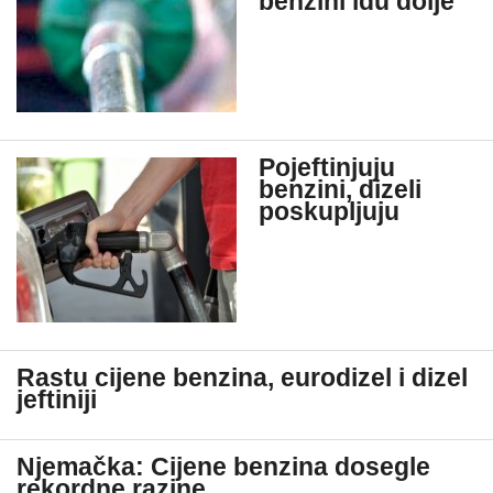
benzini idu dolje
Pojeftinjuju
benzini, dizeli
poskupljuju
Rastu cijene benzina, eurodizel i dizel
jeftiniji
Njemačka: Cijene benzina dosegle
rekordne razine