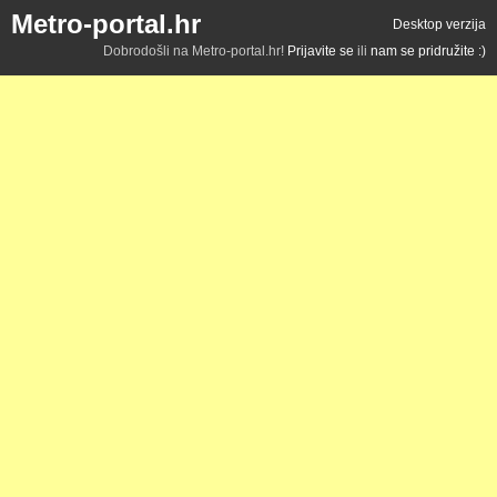
Metro-portal.hr
Desktop verzija
Dobrodošli na Metro-portal.hr!
Prijavite se
ili
nam se pridružite :)