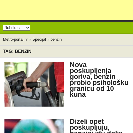
Metro-portal.hr
»
Specijal
»
benzin
TAG: BENZIN
Nova
poskupljenja
goriva, benzin
probio psihološku
granicu od 10
kuna
Dizeli opet
poskupljuju,