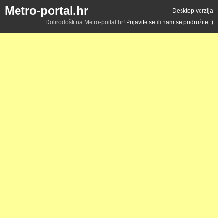
Metro-portal.hr
Desktop verzija
Dobrodošli na Metro-portal.hr!
Prijavite se
ili
nam se pridružite :)