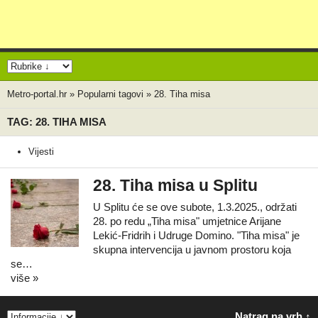
Metro-portal.hr
»
Popularni tagovi
»
28. Tiha misa
TAG: 28. TIHA MISA
Vijesti
28. Tiha misa u Splitu
U Splitu će se ove subote, 1.3.2025., održati
28. po redu „Tiha misa" umjetnice Arijane
Lekić-Fridrih i Udruge Domino. "Tiha misa" je
skupna intervencija u javnom prostoru koja
se…
više »
Natrag na vrh ↑