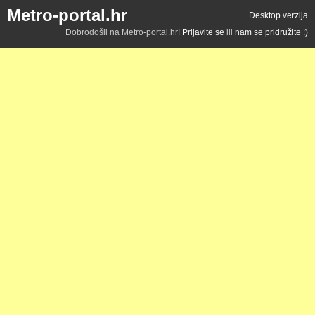
Metro-portal.hr
Desktop verzija
Dobrodošli na Metro-portal.hr!
Prijavite se
ili
nam se pridružite :)