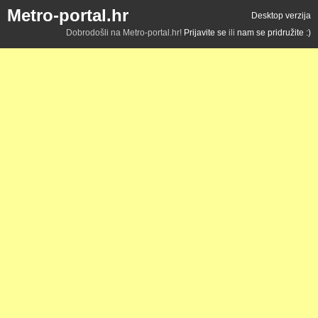
Metro-portal.hr
Desktop verzija
Dobrodošli na Metro-portal.hr!
Prijavite se
ili
nam se pridružite :)