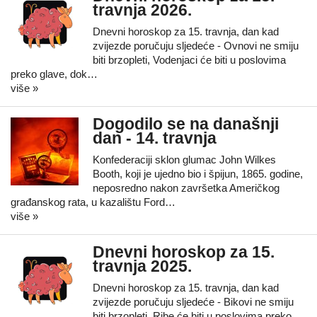
travnja 2026.
Dnevni horoskop za 15. travnja, dan kad
zvijezde poručuju sljedeće - Ovnovi ne smiju
biti brzopleti, Vodenjaci će biti u poslovima
preko glave, dok…
više »
Dogodilo se na današnji
dan - 14. travnja
Konfederaciji sklon glumac John Wilkes
Booth, koji je ujedno bio i špijun, 1865. godine,
neposredno nakon završetka Američkog
građanskog rata, u kazalištu Ford…
više »
Dnevni horoskop za 15.
travnja 2025.
Dnevni horoskop za 15. travnja, dan kad
zvijezde poručuju sljedeće - Bikovi ne smiju
biti brzopleti, Ribe će biti u poslovima preko