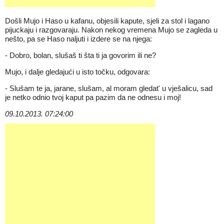
Došli Mujo i Haso u kafanu, objesili kapute, sjeli za stol i lagano
pijuckaju i razgovaraju. Nakon nekog vremena Mujo se zagleda u
nešto, pa se Haso naljuti i izdere se na njega:
- Dobro, bolan, slušaš ti šta ti ja govorim ili ne?
Mujo, i dalje gledajući u isto točku, odgovara:
- Slušam te ja, jarane, slušam, al moram gledat' u vješalicu, sad
je netko odnio tvoj kaput pa pazim da ne odnesu i moj!
09.10.2013. 07:24:00