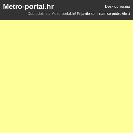
Metro-portal.hr
Desktop verzija
Dobrodošli na Metro-portal.hr!
Prijavite se
ili
nam se pridružite :)