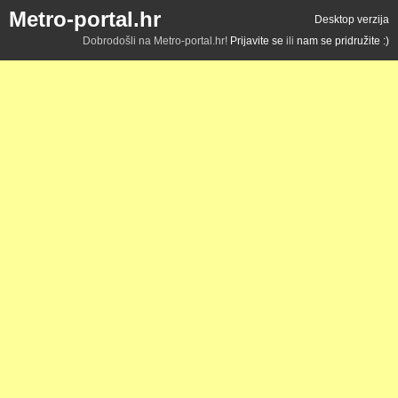
Metro-portal.hr
Desktop verzija
Dobrodošli na Metro-portal.hr!
Prijavite se
ili
nam se pridružite :)