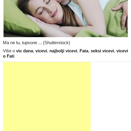
Ma ne tu, tupsone ... (Shutterstock)
Više o
vic dana
,
vicevi
,
najbolji vicevi
,
Fata
,
seksi vicevi
,
vicevi
o Fati