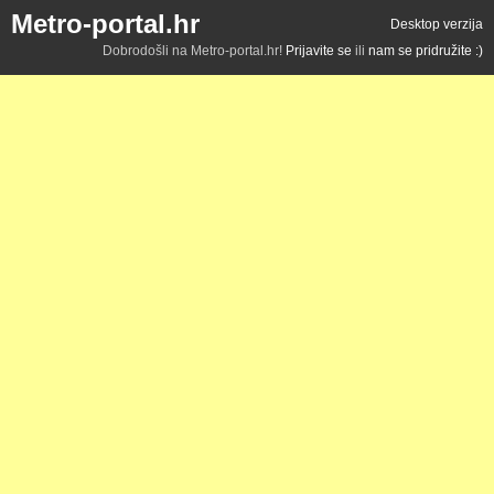
Metro-portal.hr
Desktop verzija
Dobrodošli na Metro-portal.hr!
Prijavite se
ili
nam se pridružite :)