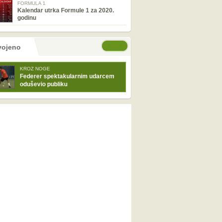
FORMULA 1
Kalendar utrka Formule 1 za 2020.
godinu
tranice
će stranice
vojeno
KROZ NOGE
Federer spektakularnim udarcem
oduševio publiku