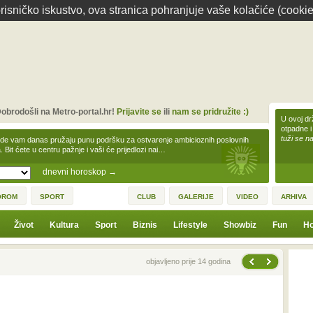
isničko iskustvo, ova stranica pohranjuje vaše kolačiće (cookie
obrodošli na Metro-portal.hr!
Prijavite se
ili
nam se pridružite :)
U ovoj dr
otpadne i
tuži se na
zde vam danas pružaju punu podršku za ostvarenje ambicioznih poslovnih
a. Bit ćete u centru pažnje i vaši će prijedlozi nai…
dnevni horoskop
→
OROM
SPORT
CLUB
GALERIJE
VIDEO
ARHIVA
Život
Kultura
Sport
Biznis
Lifestyle
Showbiz
Fun
Ho
Sljedeća vijest
Prethodna vijest
objavljeno prije 14 godina