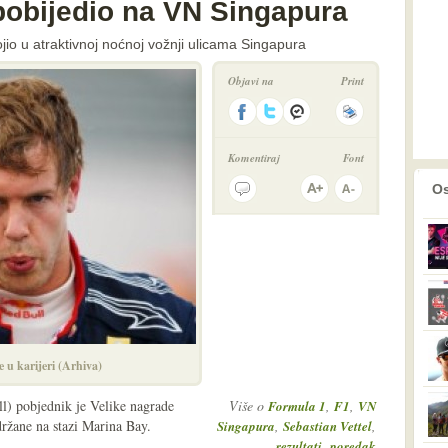
 pobijedio na VN Singapura
jio u atraktivnoj noćnoj vožnji ulicama Singapura
Objavi na
Print
Komentiraj
Font
prethodno
2
Os
e u karijeri (Arhiva)
l) pobjednik je Velike nagrade
Više o
,
,
Formula 1
F1
VN
ržane na stazi Marina Bay.
,
,
Singapura
Sebastian Vettel
,
rezultati
poredak