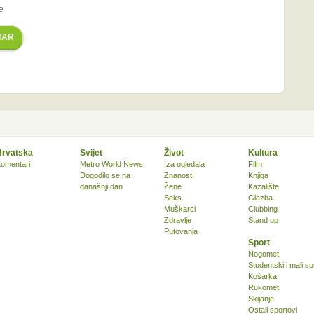
e
TAR
Hrvatska
Svijet
Život
Kultura
omentari
Metro World News
Iza ogledala
Film
Dogodilo se na
Znanost
Knjiga
današnji dan
Žene
Kazalište
Seks
Glazba
Muškarci
Clubbing
Zdravlje
Stand up
Putovanja
Sport
Nogomet
Studentski i mali sp
Košarka
Rukomet
Skijanje
Ostali sportovi