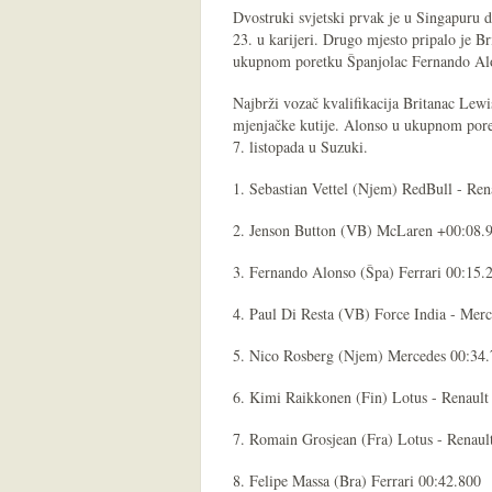
Dvostruki svjetski prvak je u Singapuru 
23. u karijeri. Drugo mjesto pripalo je B
ukupnom poretku Španjolac Fernando Alo
Najbrži vozač kvalifikacija Britanac Lew
mjenjačke kutije. Alonso u ukupnom poret
7. listopada u Suzuki.
1. Sebastian Vettel (Njem) RedBull - Ren
2. Jenson Button (VB) McLaren +00:08.
3. Fernando Alonso (Špa) Ferrari 00:15.
4. Paul Di Resta (VB) Force India - Mer
5. Nico Rosberg (Njem) Mercedes 00:34
6. Kimi Raikkonen (Fin) Lotus - Renault
7. Romain Grosjean (Fra) Lotus - Renaul
8. Felipe Massa (Bra) Ferrari 00:42.800