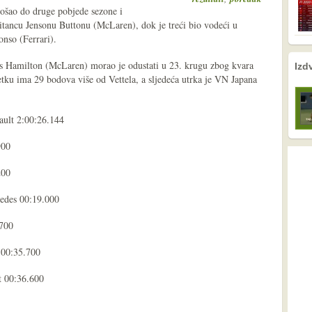
došao do druge pobjede sezone i
ritancu Jensonu Buttonu (McLaren), dok je treći bio vodeći u
nso (Ferrari).
nema prethodne s
nema sljede
is Hamilton (McLaren) morao je odustati u 23. krugu zbog kvara
Izd
ku ima 29 bodova više od Vettela, a sljedeća utrka je VN Japana
ault 2:00:26.144
900
200
cedes 00:19.000
.700
 00:35.700
t 00:36.600