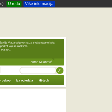
s).
U redu
Više informacija
žavi je Vlada odgovorna za svaku tapetu koja
 parket koji se rasklima
 posao ...
Zoran Milanović
TRAŽI
roskop
Iza ogledala
Hi-tech