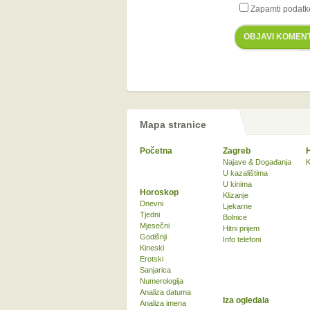
Zapamti podatk
OBJAVI KOMEN
Mapa stranice
Početna
Zagreb
Najave & Događanja
K
U kazalištima
U kinima
Horoskop
Klizanje
Dnevni
Ljekarne
Tjedni
Bolnice
Mjesečni
Hitni prijem
Godišnji
Info telefoni
Kineski
Erotski
Sanjarica
Numerologija
Analiza datuma
Iza ogledala
Analiza imena