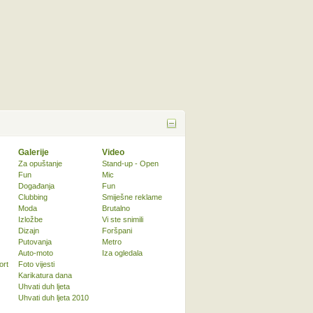
Galerije
Video
Za opuštanje
Stand-up - Open
Fun
Mic
Događanja
Fun
Clubbing
Smiješne reklame
Moda
Brutalno
Izložbe
Vi ste snimili
Dizajn
Foršpani
Putovanja
Metro
Auto-moto
Iza ogledala
ort
Foto vijesti
Karikatura dana
Uhvati duh ljeta
Uhvati duh ljeta 2010