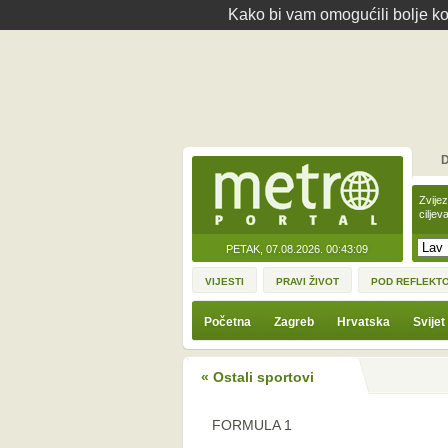
Kako bi vam omogućili bolje kor
D
Zvije
ciljev
PETAK, 07.08.2026.
00:43:09
VIJESTI
PRAVI ŽIVOT
POD REFLEKT
Početna
Zagreb
Hrvatska
Svijet
« Ostali sportovi
FORMULA 1