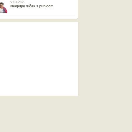
VIC DANA
Nedjeljni ručak s punicom