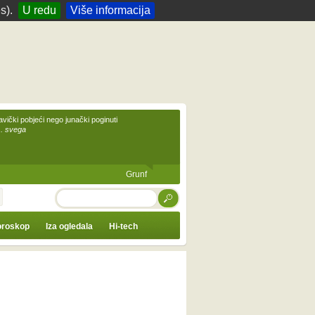
s).
U redu
Više informacija
avički pobjeći nego junački poginuti
... svega
Grunf
TRAŽI
roskop
Iza ogledala
Hi-tech