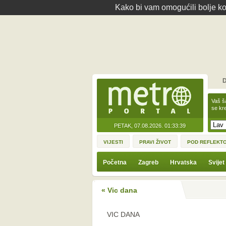
Kako bi vam omogućili bolje kor
D
Vaš š
se kre
PETAK, 07.08.2026.
01:33:39
VIJESTI
PRAVI ŽIVOT
POD REFLEKT
Početna
Zagreb
Hrvatska
Svijet
« Vic dana
VIC DANA