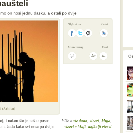
aušteli
mo on nosi jednu dasku, a ostali po dvije
Objavi na
Print
Komentiraj
Font
prethodno
2
Os
ti (Arhiva)
j, i nakon što je našao posao
Više o
,
,
,
vic dana
vicevi
Mujo
a u čudu kako svi nose po dvije
,
vicevi o Muji
najbolji vicevi