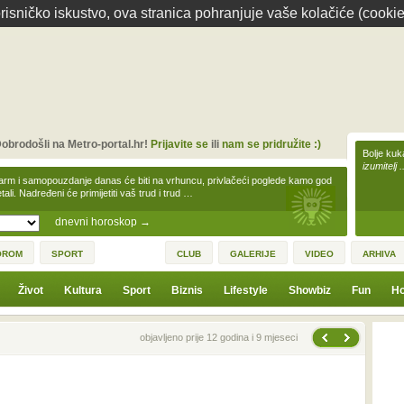
isničko iskustvo, ova stranica pohranjuje vaše kolačiće (cookie
obrodošli na Metro-portal.hr!
Prijavite se
ili
nam se pridružite :)
Bolje kuk
izumitelj 
arm i samopouzdanje danas će biti na vrhuncu, privlačeći poglede kamo god
tali. Nadređeni će primijetiti vaš trud i trud …
dnevni horoskop
→
OROM
SPORT
CLUB
GALERIJE
VIDEO
ARHIVA
Život
Kultura
Sport
Biznis
Lifestyle
Showbiz
Fun
Ho
Sljedeća vijest
Prethodna vijest
objavljeno prije 12 godina i 9 mjeseci