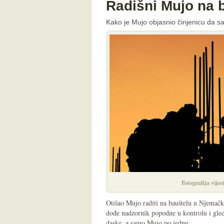
Radišni Mujo na b
Kako je Mujo objasnio činjenicu da sa
Fotografija vijes
Otišao Mujo raditi na bauštelu u Njemačko
dođe nadzornik popodne u kontrolu i gled
daske, a samo Mujo po jednu.