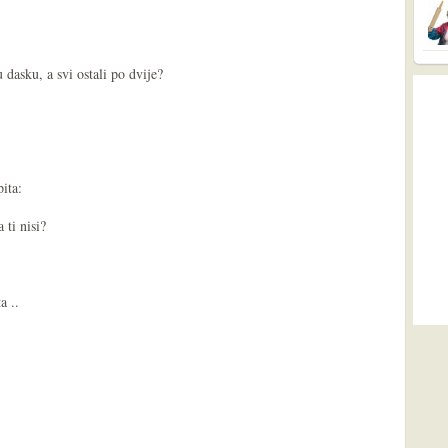
 dasku, a svi ostali po dvije?
ita:
 ti nisi?
a ..