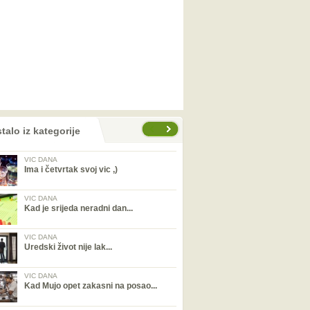
talo iz kategorije
VIC DANA
Ima i četvrtak svoj vic ,)
VIC DANA
Kad je srijeda neradni dan...
VIC DANA
Uredski život nije lak...
VIC DANA
Kad Mujo opet zakasni na posao...