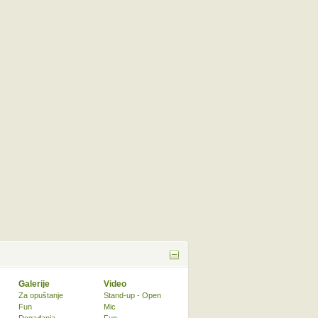
Galerije
Video
Za opuštanje
Stand-up - Open
Fun
Mic