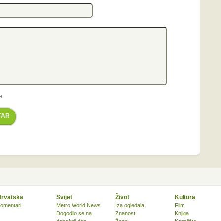
e
TAR
Hrvatska
Svijet
Život
Kultura
omentari
Metro World News
Iza ogledala
Film
Dogodilo se na
Znanost
Knjiga