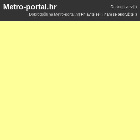
Metro-portal.hr
Desktop verzija
Dobrodošli na Metro-portal.hr!
Prijavite se
ili
nam se pridružite :)