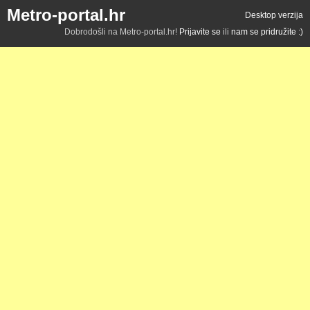
Metro-portal.hr
Desktop verzija
Dobrodošli na Metro-portal.hr!
Prijavite se
ili
nam se pridružite :)