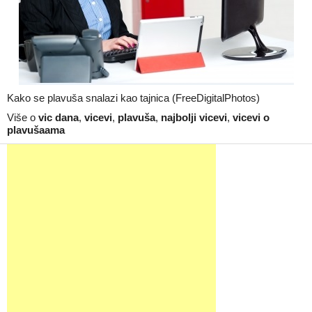
Kako se plavuša snalazi kao tajnica (FreeDigitalPhotos)
Više o
vic dana
,
vicevi
,
plavuša
,
najbolji vicevi
,
vicevi o
plavušaama