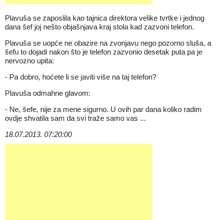
Plavuša se zaposlila kao tajnica direktora velike tvrtke i jednog
dana šef joj nešto objašnjava kraj stola kad zazvoni telefon.
Plavuša se uopće ne obazire na zvonjavu nego pozorno sluša, a
šefu to dojadi nakon što je telefon zazvonio desetak puta pa je
nervozno upita:
- Pa dobro, hoćete li se javiti više na taj telefon?
Plavuša odmahne glavom:
- Ne, šefe, nije za mene sigurno. U ovih par dana koliko radim
ovdje shvatila sam da svi traže samo vas ...
18.07.2013. 07:20:00