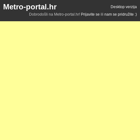
Metro-portal.hr
Desktop verzija
Dobrodošli na Metro-portal.hr!
Prijavite se
ili
nam se pridružite :)