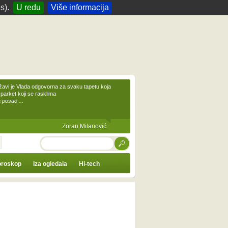
s).
U redu
Više informacija
žavi je Vlada odgovorna za svaku tapetu koja
 parket koji se rasklima
 posao ...
Zoran Milanović
TRAŽI
roskop
Iza ogledala
Hi-tech