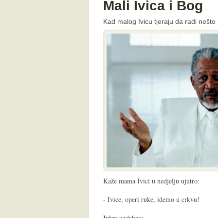
Mali Ivica i Bog
Kad malog Ivicu tjeraju da radi nešto š
Kaže mama Ivici u nedjelju ujutro:
- Ivice, operi ruke, idemo u crkvu!
Ivica
uzdahne: