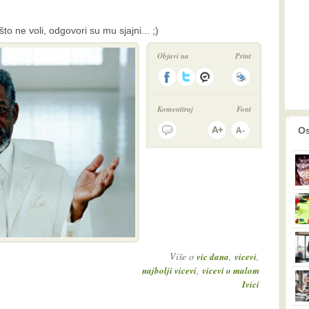
to ne voli, odgovori su mu sjajni... ;)
Objavi na
Print
Komentiraj
Font
prethodno
2
Os
Više o
,
,
vic dana
vicevi
,
najbolji vicevi
vicevi o malom
Ivici