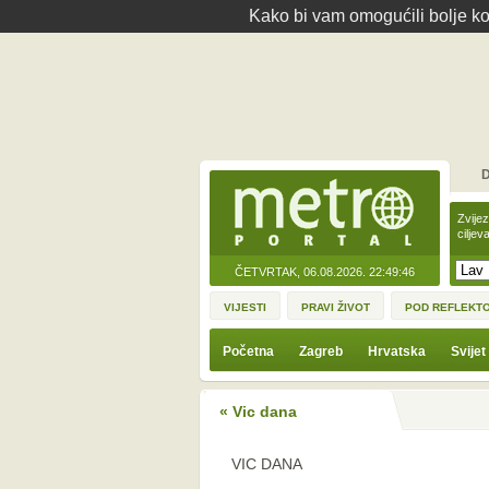
Kako bi vam omogućili bolje kor
D
Zvije
ciljev
ČETVRTAK, 06.08.2026.
22:49:46
VIJESTI
PRAVI ŽIVOT
POD REFLEKT
Početna
Zagreb
Hrvatska
Svijet
« Vic dana
VIC DANA