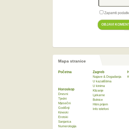
Zapamti podatk
OBJAVI KOMEN
Mapa stranice
Početna
Zagreb
Najave & Događanja
K
U kazalištima
U kinima
Horoskop
Klizanje
Dnevni
Ljekarne
Tjedni
Bolnice
Mjesečni
Hitni prijem
Godišnji
Info telefoni
Kineski
Erotski
Sanjarica
Numerologija