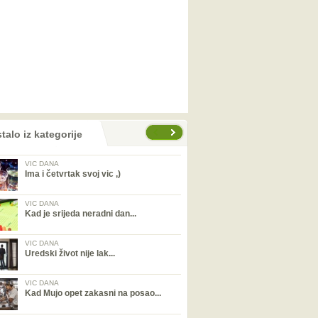
talo iz kategorije
VIC DANA
Ima i četvrtak svoj vic ,)
VIC DANA
Kad je srijeda neradni dan...
VIC DANA
Uredski život nije lak...
VIC DANA
Kad Mujo opet zakasni na posao...