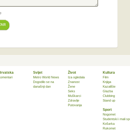
e
TAR
Hrvatska
Svijet
Život
Kultura
omentari
Metro World News
Iza ogledala
Film
Dogodilo se na
Znanost
Knjiga
današnji dan
Žene
Kazalište
Seks
Glazba
Muškarci
Clubbing
Zdravlje
Stand up
Putovanja
Sport
Nogomet
Studentski i mali sp
Košarka
Rukomet