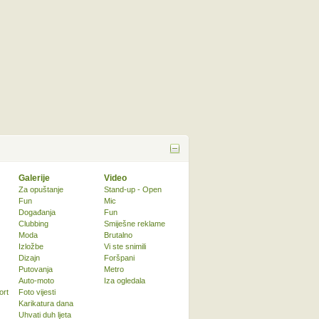
Galerije
Video
Za opuštanje
Stand-up - Open
Fun
Mic
Događanja
Fun
Clubbing
Smiješne reklame
Moda
Brutalno
Izložbe
Vi ste snimili
Dizajn
Foršpani
Putovanja
Metro
Auto-moto
Iza ogledala
ort
Foto vijesti
Karikatura dana
Uhvati duh ljeta