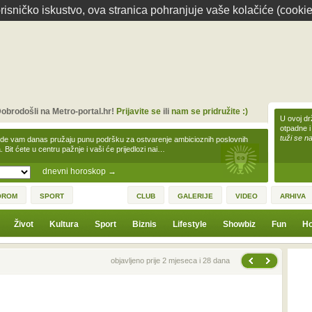
isničko iskustvo, ova stranica pohranjuje vaše kolačiće (cookie
obrodošli na Metro-portal.hr!
Prijavite se
ili
nam se pridružite :)
U ovoj dr
otpadne i
tuži se na
zde vam danas pružaju punu podršku za ostvarenje ambicioznih poslovnih
a. Bit ćete u centru pažnje i vaši će prijedlozi nai…
dnevni horoskop
→
OROM
SPORT
CLUB
GALERIJE
VIDEO
ARHIVA
Život
Kultura
Sport
Biznis
Lifestyle
Showbiz
Fun
Ho
Sljedeća vijest
Prethodna vijest
objavljeno prije 2 mjeseca i 28 dana