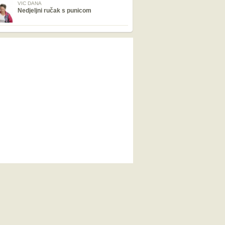
VIC DANA
Nedjeljni ručak s punicom