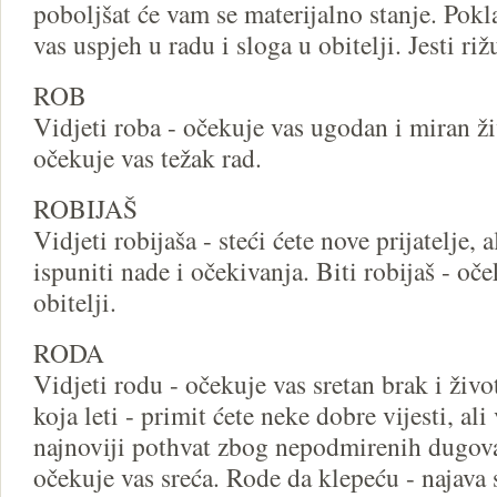
poboljšat će vam se materijalno stanje. Pokla
vas uspjeh u radu i sloga u obitelji. Jesti riž
ROB
Vidjeti roba - očekuje vas ugodan i miran živ
očekuje vas težak rad.
ROBIJAŠ
Vidjeti robijaša - steći ćete nove prijatelje, 
ispuniti nade i očekivanja. Biti robijaš - oče
obitelji.
RODA
Vidjeti rodu - očekuje vas sretan brak i živo
koja leti - primit ćete neke dobre vijesti, al
najnoviji pothvat zbog nepodmirenih dugova
očekuje vas sreća. Rode da klepeću - najava 