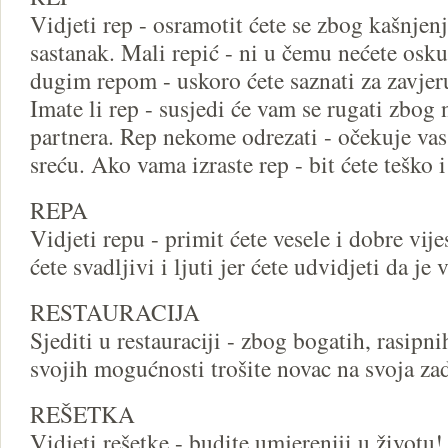
Vidjeti rep - osramotit ćete se zbog kašnjen
sastanak. Mali repić - ni u čemu nećete osku
dugim repom - uskoro ćete saznati za zavjer
Imate li rep - susjedi će vam se rugati zbog 
partnera. Rep nekome odrezati - očekuje vas
sreću. Ako vama izraste rep - bit ćete teško 
REPA
Vidjeti repu - primit ćete vesele i dobre vijes
ćete svadljivi i ljuti jer ćete udvidjeti da je
RESTAURACIJA
Sjediti u restauraciji - zbog bogatih, rasipnih
svojih mogućnosti trošite novac na svoja zad
REŠETKA
Vidjeti rešetke - budite umjereniji u životu! 