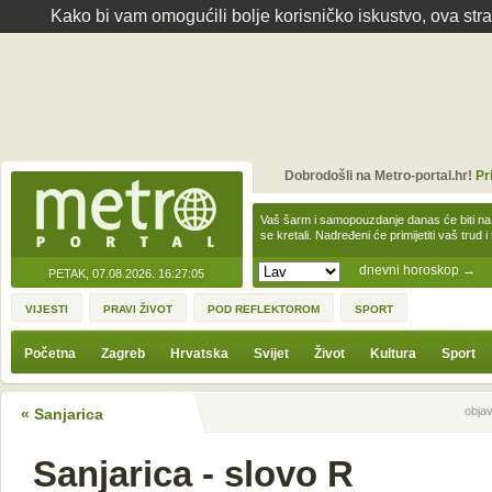
Kako bi vam omogućili bolje korisničko iskustvo, ova str
Dobrodošli na Metro-portal.hr!
Pr
Vaš šarm i samopouzdanje danas će biti na
se kretali. Nadređeni će primijetiti vaš trud 
dnevni horoskop
→
PETAK, 07.08.2026.
16:27:05
VIJESTI
PRAVI ŽIVOT
POD REFLEKTOROM
SPORT
Početna
Zagreb
Hrvatska
Svijet
Život
Kultura
Sport
Sljedeća vijest
Prethodna vijes
objav
« Sanjarica
Sanjarica - slovo R