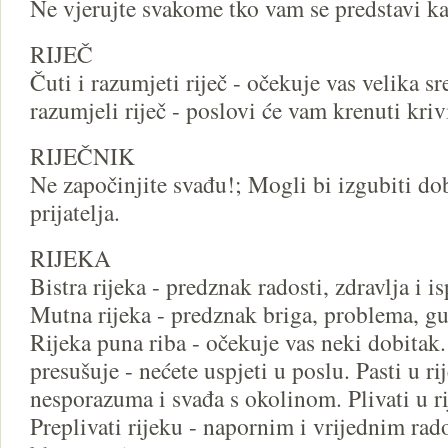
Ne vjerujte svakome tko vam se predstavi kao
RIJEČ
Čuti i razumjeti riječ - očekuje vas velika sr
razumjeli riječ - poslovi će vam krenuti kri
RIJEČNIK
Ne započinjite svađu!; Mogli bi izgubiti do
prijatelja.
RIJEKA
Bistra rijeka - predznak radosti, zdravlja i i
Mutna rijeka - predznak briga, problema, gub
Rijeka puna riba - očekuje vas neki dobitak.
presušuje - nećete uspjeti u poslu. Pasti u ri
nesporazuma i svađa s okolinom. Plivati u ri
Preplivati rijeku - napornim i vrijednim rad