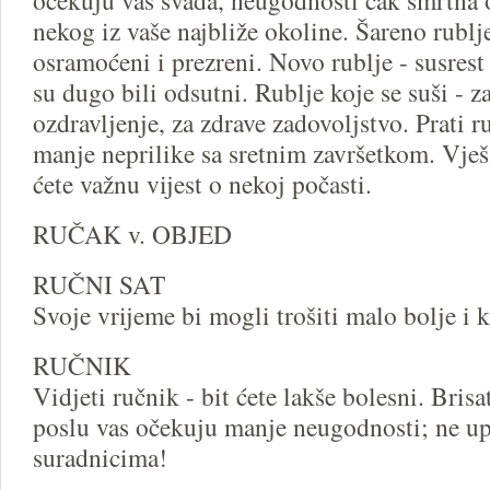
očekuju vas svađa, neugodnosti čak smrtna o
nekog iz vaše najbliže okoline. Šareno rublje
osramoćeni i prezreni. Novo rublje - susrest ć
su dugo bili odsutni. Rublje koje se suši - z
ozdravljenje, za zdrave zadovoljstvo. Prati r
manje neprilike sa sretnim završetkom. Vješa
ćete važnu vijest o nekoj počasti.
RUČAK v. OBJED
RUČNI SAT
Svoje vrijeme bi mogli trošiti malo bolje i k
RUČNIK
Vidjeti ručnik - bit ćete lakše bolesni. Bris
poslu vas očekuju manje neugodnosti; ne upu
suradnicima!