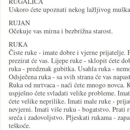
RUGALICA
Uskoro ćete upoznati nekog lažljivog muška
RUJAN
Očekuje vas mirna i bezbrižna starost.
RUKA
Čiste ruke - imate dobre i vjerne prijatelje. 
prezirat će vas. Lijepe ruke - sklopit ćete d
ruka - predznak gubitka. Usahla ruka - nemo
Odsječena ruka - sa svih strana će vas napast
Ruka od mrtvaca - naći ćete mnogo novca. K
uspješno ćete svladati velike probleme. Imat
ćete velike neprilike. Imati male ruke - prija
nevjerni. Imati više ruku - bogatstvo. Prati 
sreća i zadovoljstvo. Pljeskati rukama - zapa
teškoće.