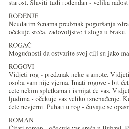
starost. Slaviti tuđi rođendan - velika radost 
ROĐENJE
Neudatim ženama predznak pogoršanja zdrav
očekuje sreća, zadovoljstvo i sloga u braku.
ROGAČ
Mogućnosti da ostvarite svoj cilj su jako ma
ROGOVI
Vidjeti rog - predznak neke sramote. Vidjet
osoba vam nije vjerna. Imati rogove - bit ćet
ćete nekim spletkama i ismijat će vas. Vidj
ljudima - očekuje vas veliko iznenađenje. K
ćete nevjerni. Puhati u rog - čuvajte se opasn
ROMAN
Čitati roman - očekuje vas sreća u ljubavi. P