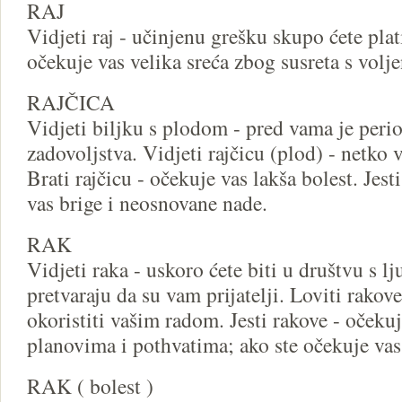
RAJ
Vidjeti raj - učinjenu grešku skupo ćete platit
očekuje vas velika sreća zbog susreta s vo
RAJČICA
Vidjeti biljku s plodom - pred vama je period
zadovoljstva. Vidjeti rajčicu (plod) - netko 
Brati rajčicu - očekuje vas lakša bolest. Jesti
vas brige i neosnovane nade.
RAK
Vidjeti raka - uskoro ćete biti u društvu s l
pretvaraju da su vam prijatelji. Loviti rakove
okoristiti vašim radom. Jesti rakove - očeku
planovima i pothvatima; ako ste očekuje vas
RAK ( bolest )