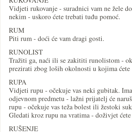
RUKOVANJE
Vidjeti rukovanje - suradnici vam ne žele do
nekim - uskoro ćete trebati tuđu pomoć.
RUM
Piti rum - doći će vam dragi gosti.
RUNOLIST
Tražiti ga, naći ili se zakititi runolistom - o
prezirati zbog loših okolnosti u kojima ćete 
RUPA
Vidjeti rupu - očekuje vas neki gubitak. Im
odjevnom predmetu - lažni prijatelj će naruši
rupu - očekuje vas teža bolest ili žestoki su
Gledati kroz rupu na vratima - doživjet ćete
RUŠENJE