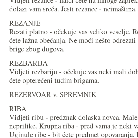
Vidjeti rezance - naići ćete na mnoge zapreke
dolazi vam sreća. Jesti rezance - neimaština.
REZANJE
Rezati platno - očekuje vas veliko veselje. R
ćete lažna obećanja. Ne moći nešto odrezati 
brige zbog dugova.
REZBARIJA
Vidjeti rezbariju - očekuje vas neki mali dob
ćete opterećeni tuđim brigama.
REZERVOAR v. SPREMNIK
RIBA
Vidjeti ribu - predznak dolaska novca. Male
neprilike. Krupna riba - pred vama je neki 
Uginule ribe - bit ćete predmet ogovaranja. P