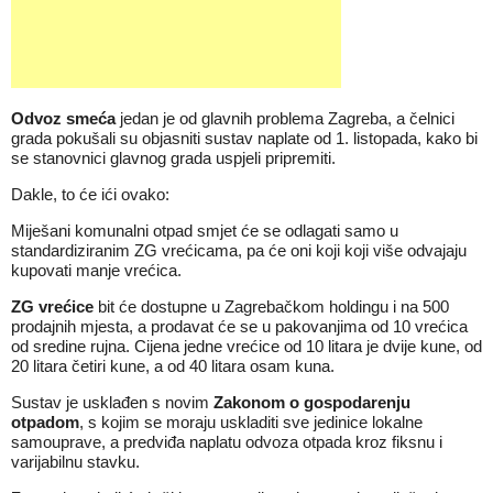
Odvoz smeća
jedan je od glavnih problema Zagreba, a čelnici
grada pokušali su objasniti sustav naplate od 1. listopada, kako bi
se stanovnici glavnog grada uspjeli pripremiti.
Dakle, to će ići ovako:
Miješani komunalni otpad smjet će se odlagati samo u
standardiziranim ZG vrećicama, pa će oni koji koji više odvajaju
kupovati manje vrećica.
ZG vrećice
bit će dostupne u Zagrebačkom holdingu i na 500
prodajnih mjesta, a prodavat će se u pakovanjima od 10 vrećica
od sredine rujna. Cijena jedne vrećice od 10 litara je dvije kune, od
20 litara četiri kune, a od 40 litara osam kuna.
Sustav je usklađen s novim
Zakonom o gospodarenju
otpadom
, s kojim se moraju uskladiti sve jedinice lokalne
samouprave, a predviđa naplatu odvoza otpada kroz fiksnu i
varijabilnu stavku.