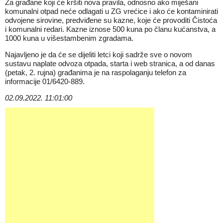
Za građane koji će kršiti nova pravila, odnosno ako miješani
komunalni otpad neće odlagati u ZG vrećice i ako će kontaminirati
odvojene sirovine, predviđene su kazne, koje će provoditi Čistoća
i komunalni redari. Kazne iznose 500 kuna po članu kućanstva, a
1000 kuna u višestambenim zgradama.
Najavljeno je da će se dijeliti letci koji sadrže sve o novom
sustavu naplate odvoza otpada, starta i web stranica, a od danas
(petak, 2. rujna) građanima je na raspolaganju telefon za
informacije 01/6420-889.
02.09.2022. 11:01:00