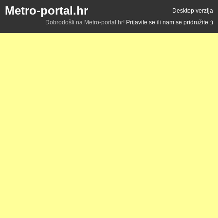
Metro-portal.hr
Desktop verzija
Dobrodošli na Metro-portal.hr!
Prijavite se
ili
nam se pridružite :)