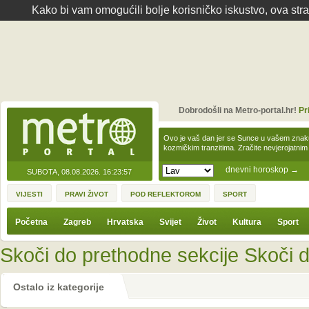
Kako bi vam omogućili bolje korisničko iskustvo, ova str
Dobrodošli na Metro-portal.hr!
Pr
Ovo je vaš dan jer se Sunce u vašem zna
kozmičkim tranzitima. Zračite nevjerojat
dnevni horoskop
→
SUBOTA, 08.08.2026.
16:23:57
VIJESTI
PRAVI ŽIVOT
POD REFLEKTOROM
SPORT
Početna
Zagreb
Hrvatska
Svijet
Život
Kultura
Sport
Skoči do prethodne sekcije
Skoči d
Ostalo iz kategorije