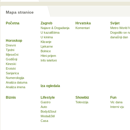
Mapa stranice
Početna
Zagreb
Hrvatska
Svijet
Najave & Događanja
Komentari
Metro World 
U kazalištima
Dogodilo se n
U kinima
današnji dan
Horoskop
Klizanje
Dnevni
Ljekarne
Tjedni
Bolnice
Mjesečni
Hitni prijem
Godišnji
Info telefoni
Kineski
Erotski
Sanjarica
Numerologija
Analiza datuma
Iza ogledala
Analiza imena
Biznis
Lifestyle
Showbiz
Fun
Gastro
Televizija
Vic dana
Auto
Interni vju
Body&Soul
Moda&Stil
Casa