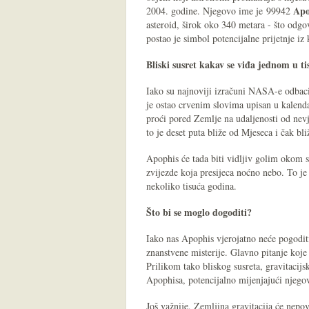
Apo
2004. godine. Njegovo ime je 99942
asteroid, širok oko 340 metara - što odgova
postao je simbol potencijalne prijetnje iz
Bliski susret kakav se viđa jednom u ti
Iako su najnoviji izračuni NASA-e odbaci
je ostao crvenim slovima upisan u kalend
proći pored Zemlje na udaljenosti od nevj
to je deset puta bliže od Mjeseca i čak bl
Apophis će tada biti vidljiv golim okom s
zvijezde koja presijeca noćno nebo. To je
nekoliko tisuća godina.
Što bi se moglo dogoditi?
Iako nas Apophis vjerojatno neće pogoditi
znanstvene misterije. Glavno pitanje koje
Prilikom tako bliskog susreta, gravitacijs
Apophisa, potencijalno mijenjajući njegov 
Još važnije, Zemljina gravitacija će nep