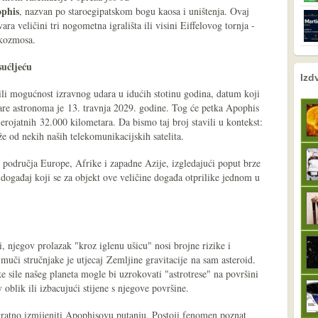
phis
, nazvan po staroegipatskom bogu kaosa i uništenja. Ovaj
ra veličini tri nogometna igrališta ili visini Eiffelovog tornja -
 kozmosa.
sućljeću
nema prethodne s
sljedeće
Izd
li mogućnost izravnog udara u idućih stotinu godina, datum koji
are astronoma je 13. travnja 2029. godine. Tog će petka Apophis
erojatnih 32.000 kilometara. Da bismo taj broj stavili u kontekst:
iže od nekih naših telekomunikacijskih satelita.
 područja Europe, Afrike i zapadne Azije, izgledajući poput brze
 događaj koji se za objekt ove veličine događa otprilike jednom u
, njegov prolazak "kroz iglenu ušicu" nosi brojne rizike i
 muči stručnjake je utjecaj Zemljine gravitacije na sam asteroid.
ke sile našeg planeta mogle bi uzrokovati "astrotrese" na površini
oblik ili izbacujući stijene s njegove površine.
ovratno izmijeniti Apophisovu putanju. Postoji fenomen poznat