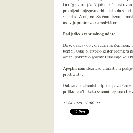
kao "gravitacijska ključanica" - uska zon
promijeniti njegovu orbitu tako da se pri
sudari sa Zemljom. Srećom, trenutni mode
ostavlja prostor za nepredviđeno.
Posljedice eventualnog udara
Da se ovakav objekt sudari sa Zemljom, os
bombi. Udar bi stvorio krater promjera ne
ocean, pokrenuo goleme tsunamije koji bi
Apophis nam služi kao ultimativni podsje
prostranstvu.
Dok se znanstvenici pripremaju za slanje m
priliku naučiti kako skrenuti opasne obje
22.04.2026. 20:00:00