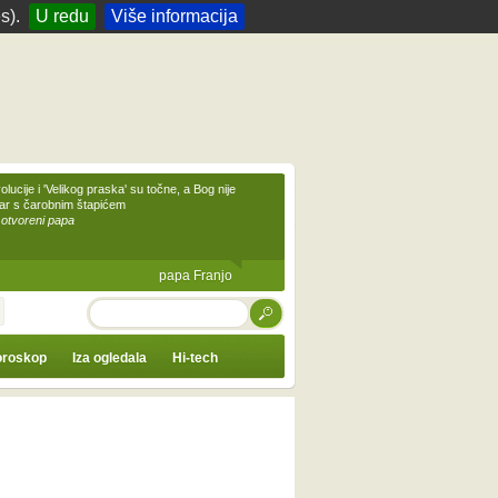
s).
U redu
Više informacija
olucije i 'Velikog praska' su točne, a Bog nije
čar s čarobnim štapićem
 otvoreni papa
papa Franjo
TRAŽI
roskop
Iza ogledala
Hi-tech