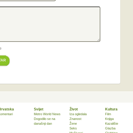
e
TAR
Hrvatska
Svijet
Život
Kultura
omentari
Metro World News
Iza ogledala
Film
Dogodilo se na
Znanost
Knjiga
današnji dan
Žene
Kazalište
Seks
Glazba