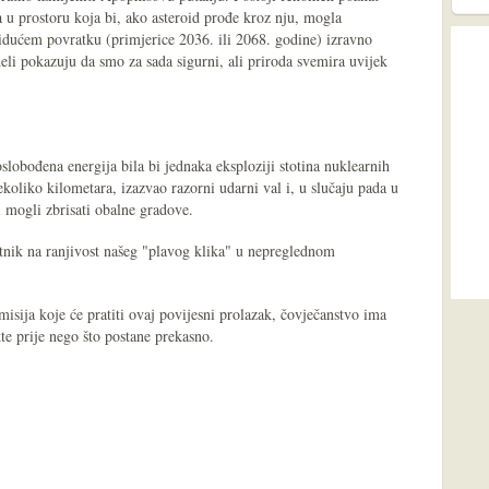
a u prostoru koja bi, ako asteroid prođe kroz nju, mogla
 idućem povratku (primjerice 2036. ili 2068. godine) izravno
li pokazuju da smo za sada sigurni, ali priroda svemira uvijek
lobođena energija bila bi jednaka eksploziji stotina nuklearnih
koliko kilometara, izazvao razorni udarni val i, u slučaju pada u
 mogli zbrisati obalne gradove.
tnik na ranjivost našeg "plavog klika" u nepreglednom
isija koje će pratiti ovaj povijesni prolazak, čovječanstvo ima
kte prije nego što postane prekasno.