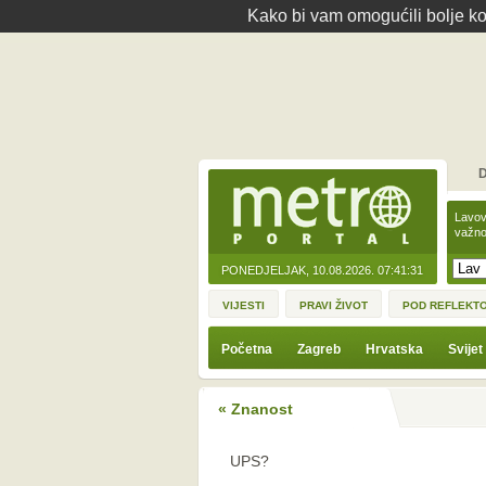
Kako bi vam omogućili bolje kor
D
Lavov
važno
PONEDJELJAK, 10.08.2026.
07:41:31
VIJESTI
PRAVI ŽIVOT
POD REFLEKT
Početna
Zagreb
Hrvatska
Svijet
« Znanost
UPS?