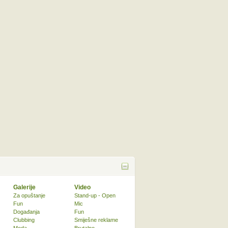
Galerije
Video
Za opuštanje
Stand-up - Open
Fun
Mic
Događanja
Fun
Clubbing
Smiješne reklame