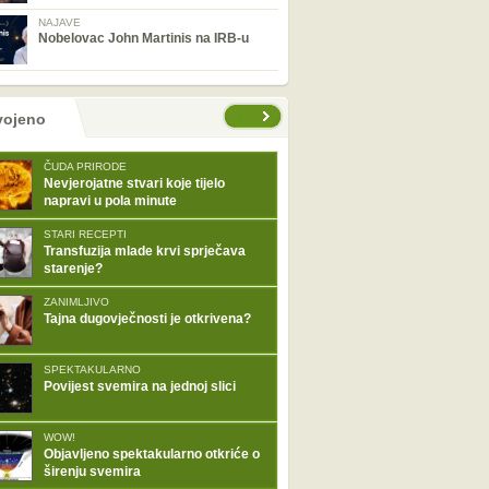
NAJAVE
Nobelovac John Martinis na IRB-u
tranice
vojeno
ČUDA PRIRODE
Nevjerojatne stvari koje tijelo
napravi u pola minute
STARI RECEPTI
Transfuzija mlade krvi sprječava
starenje?
ZANIMLJIVO
Tajna dugovječnosti je otkrivena?
SPEKTAKULARNO
Povijest svemira na jednoj slici
WOW!
Objavljeno spektakularno otkriće o
širenju svemira