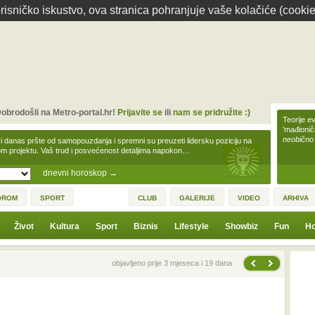
isničko iskustvo, ova stranica pohranjuje vaše kolačiće (cookie
obrodošli na Metro-portal.hr!
Prijavite se
ili
nam se pridružite :)
Teorije ev
'mađioni
neobično
i danas pršte od samopouzdanja i spremni su preuzeti lidersku poziciju na
m projektu. Vaš trud i posvećenost detaljima napokon…
dnevni horoskop
→
OROM
SPORT
CLUB
GALERIJE
VIDEO
ARHIVA
Život
Kultura
Sport
Biznis
Lifestyle
Showbiz
Fun
Ho
Sljedeća vijest
Prethodna vijest
objavljeno prije 3 mjeseca i 19 dana