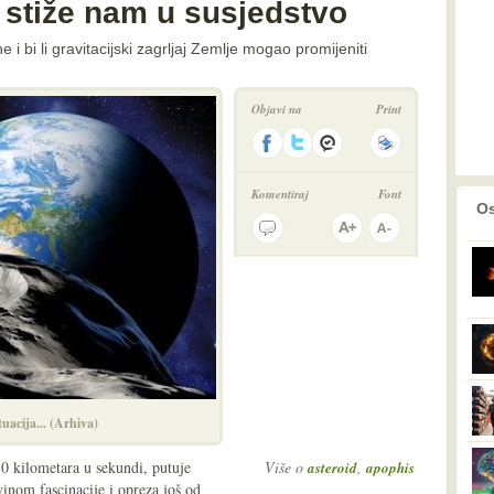
 stiže nam u susjedstvo
 i bi li gravitacijski zagrljaj Zemlje mogao promijeniti
Objavi na
Print
Komentiraj
Font
prethodno
2
Os
tuacija... (Arhiva)
 kilometara u sekundi, putuje
Više o
,
asteroid
apophis
inom fascinacije i opreza još od