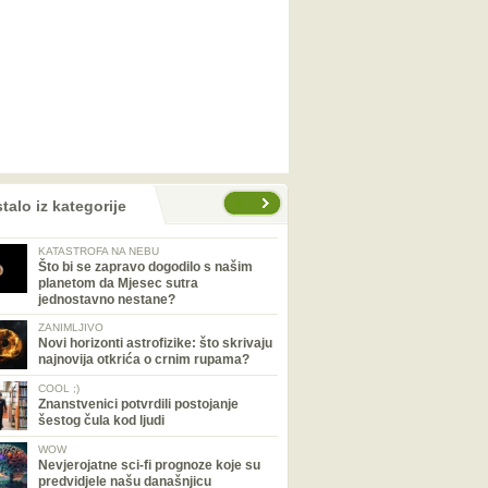
talo iz kategorije
KATASTROFA NA NEBU
Što bi se zapravo dogodilo s našim
planetom da Mjesec sutra
jednostavno nestane?
ZANIMLJIVO
Novi horizonti astrofizike: što skrivaju
najnovija otkrića o crnim rupama?
COOL ;)
Znanstvenici potvrdili postojanje
šestog čula kod ljudi
WOW
Nevjerojatne sci-fi prognoze koje su
predvidjele našu današnjicu