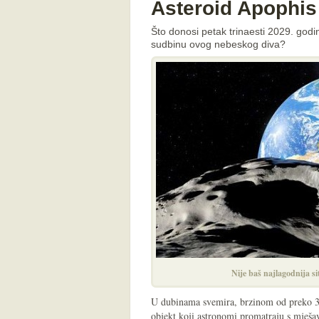
Asteroid Apophis
Što donosi petak trinaesti 2029. godine
sudbinu ovog nebeskog diva?
Nije baš najlagodnija si
U dubinama svemira, brzinom od preko 30
objekt koji astronomi promatraju s mješav