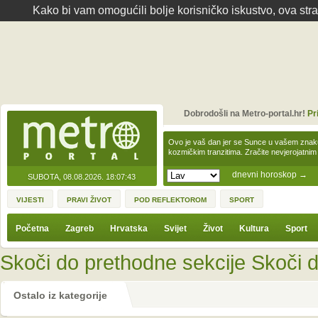
Kako bi vam omogućili bolje korisničko iskustvo, ova str
Dobrodošli na Metro-portal.hr!
Pr
Ovo je vaš dan jer se Sunce u vašem zna
kozmičkim tranzitima. Zračite nevjerojat
dnevni horoskop
→
SUBOTA, 08.08.2026.
18:07:43
VIJESTI
PRAVI ŽIVOT
POD REFLEKTOROM
SPORT
Početna
Zagreb
Hrvatska
Svijet
Život
Kultura
Sport
Skoči do prethodne sekcije
Skoči d
Ostalo iz kategorije