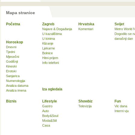
Mapa stranice
Početna
Zagreb
Hrvatska
Svijet
Najave & Događanja
Komentari
Metro World 
U kazalištima
Dogodilo se n
U kinima
današnji dan
Horoskop
Klizanje
Dnevni
Ljekarne
Tjedni
Bolnice
Mjesečni
Hitni prijem
Godišnji
Info telefoni
Kineski
Erotski
Sanjarica
Numerologija
Analiza datuma
Iza ogledala
Analiza imena
Biznis
Lifestyle
Showbiz
Fun
Gastro
Televizija
Vic dana
Auto
Interni vju
Body&Soul
Moda&Stil
Casa