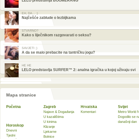
LELO predstavlja BOOMERANG™
EH, DA... :)
Najčešće zablude o lezbijkama
STVARNO?
Kako s liječnikom razgovarati o seksu?
SAVJETI ;)
A da se malo prebacite na tantričku jogu?
HE HE
LELO predstavlja SURFER™ 2: analna igračka u kojoj uživaju svi
Mapa stranice
Početna
Zagreb
Hrvatska
Svijet
Najave & Događanja
Komentari
Metro World 
U kazalištima
Dogodilo se n
U kinima
današnji dan
Horoskop
Klizanje
Dnevni
Ljekarne
Tjedni
Bolnice