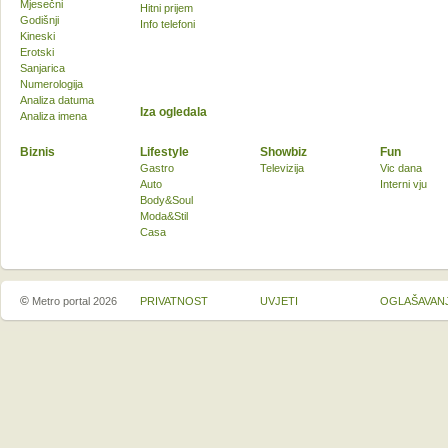
Mjesečni
Hitni prijem
Godišnji
Info telefoni
Kineski
Erotski
Sanjarica
Numerologija
Analiza datuma
Iza ogledala
Analiza imena
Biznis
Lifestyle
Showbiz
Fun
Gastro
Televizija
Vic dana
Auto
Interni vju
Body&Soul
Moda&Stil
Casa
©
Metro portal 2026
PRIVATNOST
UVJETI
OGLAŠAVAN