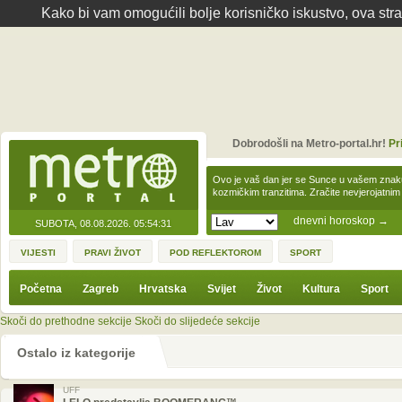
Kako bi vam omogućili bolje korisničko iskustvo, ova str
Dobrodošli na Metro-portal.hr!
Pr
Ovo je vaš dan jer se Sunce u vašem zna
kozmičkim tranzitima. Zračite nevjerojat
dnevni horoskop
→
SUBOTA, 08.08.2026.
05:54:31
VIJESTI
PRAVI ŽIVOT
POD REFLEKTOROM
SPORT
Početna
Zagreb
Hrvatska
Svijet
Život
Kultura
Sport
Skoči do prethodne sekcije
Skoči do slijedeće sekcije
Ostalo iz kategorije
UFF