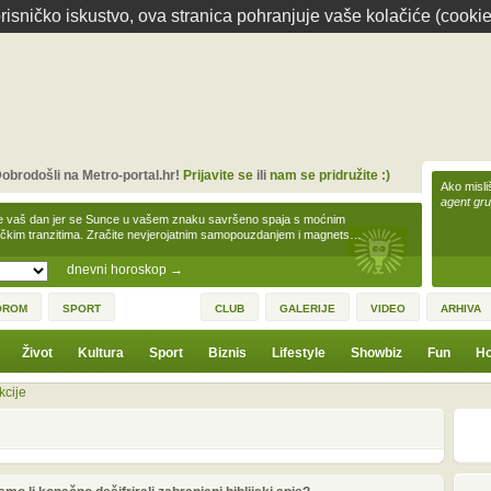
isničko iskustvo, ova stranica pohranjuje vaše kolačiće (cookie
obrodošli na Metro-portal.hr!
Prijavite se
ili
nam se pridružite :)
Ako misliš
agent gr
e vaš dan jer se Sunce u vašem znaku savršeno spaja s moćnim
čkim tranzitima. Zračite nevjerojatnim samopouzdanjem i magnets…
dnevni horoskop
→
OROM
SPORT
CLUB
GALERIJE
VIDEO
ARHIVA
Život
Kultura
Sport
Biznis
Lifestyle
Showbiz
Fun
Ho
kcije
2
4