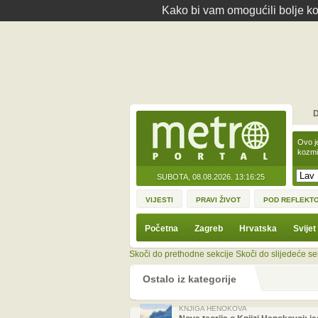
Kako bi vam omogućili bolje kor
D
Ovo j
kozmi
SUBOTA, 08.08.2026.
13:16:25
VIJESTI
PRAVI ŽIVOT
POD REFLEKT
Početna
Zagreb
Hrvatska
Svijet
Skoči do prethodne sekcije
Skoči do slijedeće se
Ostalo iz kategorije
KNJIGA HENOKOVA