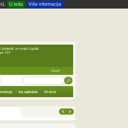
s).
U redu
Više informacija
 pobijediti, ne smiješ izgubiti
upe TNT
Grunf
TRAŽI
roskop
Iza ogledala
Hi-tech