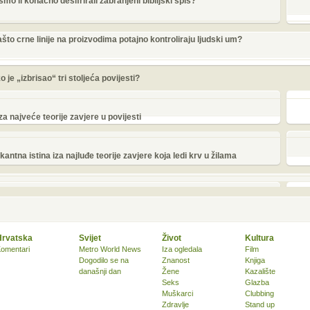
mo li konačno dešifrirali zabranjeni biblijski spis?
što crne linije na proizvodima potajno kontroliraju ljudski um?
o je „izbrisao“ tri stoljeća povijesti?
iza najveće teorije zavjere u povijesti
ntna istina iza najluđe teorije zavjere koja ledi krv u žilama
Hrvatska
Svijet
Život
Kultura
omentari
Metro World News
Iza ogledala
Film
Dogodilo se na
Znanost
Knjiga
današnji dan
Žene
Kazalište
Seks
Glazba
Muškarci
Clubbing
Zdravlje
Stand up