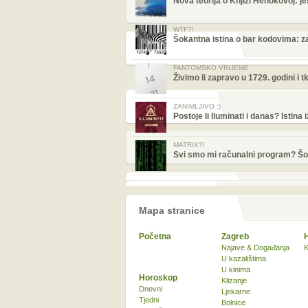
Nova teorija o Knjizi Henokovoj: jes
WTF?!
Šokantna istina o bar kodovima: za
FANTOMSKO VRIJEME
Živimo li zapravo u 1729. godini i tk
ZANIMLJIVO :)
Postoje li Iluminati i danas? Istina 
MATRIX?!
Svi smo mi računalni program? Šoka
Mapa stranice
Početna
Zagreb
Najave & Događanja
K
U kazalištima
U kinima
Horoskop
Klizanje
Dnevni
Ljekarne
Tjedni
Bolnice