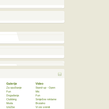
Galerije
Video
Za opuštanje
Stand-up - Open
Fun
Mic
Događanja
Fun
Clubbing
Smiješne reklame
Moda
Brutalno
Izložbe
Vi ste snimili