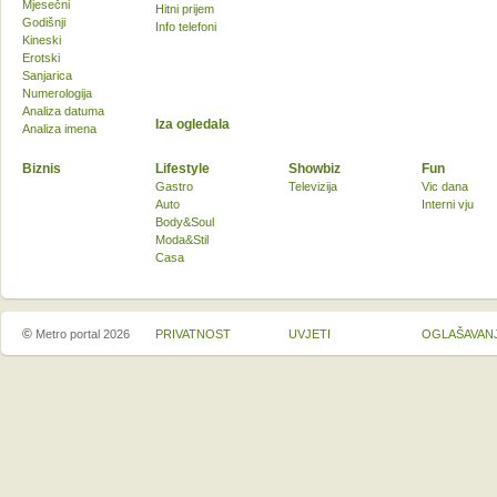
Mjesečni
Hitni prijem
Godišnji
Info telefoni
Kineski
Erotski
Sanjarica
Numerologija
Analiza datuma
Iza ogledala
Analiza imena
Biznis
Lifestyle
Showbiz
Fun
Gastro
Televizija
Vic dana
Auto
Interni vju
Body&Soul
Moda&Stil
Casa
©
Metro portal 2026
PRIVATNOST
UVJETI
OGLAŠAVAN