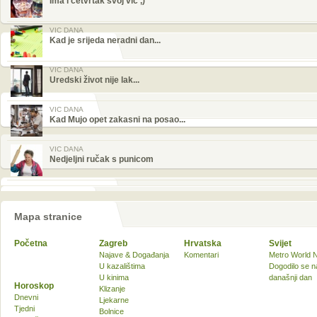
Ima i četvrtak svoj vic ,)
VIC DANA
Kad je srijeda neradni dan...
VIC DANA
Uredski život nije lak...
VIC DANA
Kad Mujo opet zakasni na posao...
VIC DANA
Nedjeljni ručak s punicom
Mapa stranice
Početna
Zagreb
Hrvatska
Svijet
Najave & Događanja
Komentari
Metro World 
U kazalištima
Dogodilo se n
U kinima
današnji dan
Horoskop
Klizanje
Dnevni
Ljekarne
Tjedni
Bolnice