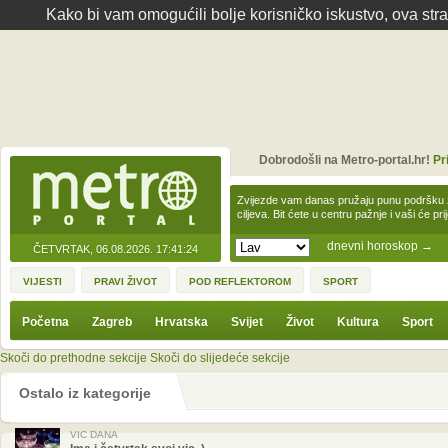
Kako bi vam omogućili bolje korisničko iskustvo, ova str
Dobrodošli na Metro-portal.hr!
Pr
Zvijezde vam danas pružaju punu podršku z
ciljeva. Bit ćete u centru pažnje i vaši će pr
dnevni horoskop
→
ČETVRTAK, 06.08.2026.
17:41:24
VIJESTI
PRAVI ŽIVOT
POD REFLEKTOROM
SPORT
Početna
Zagreb
Hrvatska
Svijet
Život
Kultura
Sport
Skoči do prethodne sekcije
Skoči do slijedeće sekcije
Ostalo iz kategorije
VIC DANA