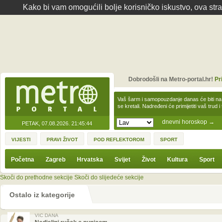
Kako bi vam omogućili bolje korisničko iskustvo, ova str
Dobrodošli na Metro-portal.hr!
Pr
Vaš šarm i samopouzdanje danas će biti na
se kretali. Nadređeni će primijetiti vaš trud 
dnevni horoskop
→
PETAK, 07.08.2026.
21:45:44
VIJESTI
PRAVI ŽIVOT
POD REFLEKTOROM
SPORT
Početna
Zagreb
Hrvatska
Svijet
Život
Kultura
Sport
Skoči do prethodne sekcije
Skoči do slijedeće sekcije
Ostalo iz kategorije
VIC DANA