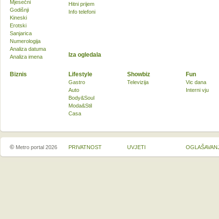
Mjesečni
Hitni prijem
Godišnji
Info telefoni
Kineski
Erotski
Sanjarica
Numerologija
Analiza datuma
Iza ogledala
Analiza imena
Biznis
Lifestyle
Showbiz
Fun
Gastro
Televizija
Vic dana
Auto
Interni vju
Body&Soul
Moda&Stil
Casa
©
Metro portal 2026
PRIVATNOST
UVJETI
OGLAŠAVAN