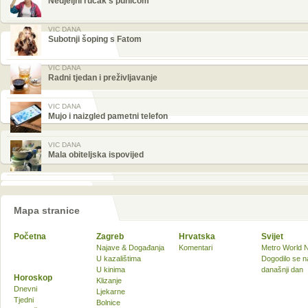
Nedjeljni ručak s punicom
VIC DANA
Subotnji šoping s Fatom
VIC DANA
Radni tjedan i preživljavanje
VIC DANA
Mujo i naizgled pametni telefon
VIC DANA
Mala obiteljska ispovijed
Mapa stranice
Početna
Zagreb
Hrvatska
Svijet
Najave & Događanja
Komentari
Metro World 
U kazalištima
Dogodilo se n
U kinima
današnji dan
Horoskop
Klizanje
Dnevni
Ljekarne
Tjedni
Bolnice