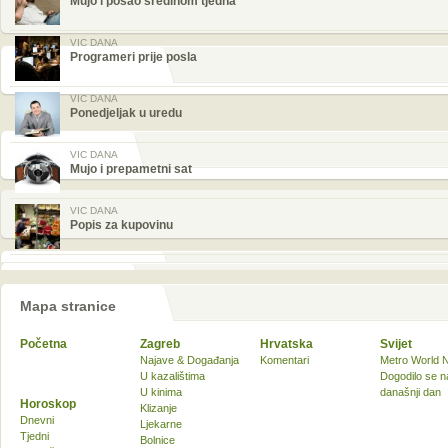
Mujo i posao sredinom tjedna
VIC DANA
Programeri prije posla
VIC DANA
Ponedjeljak u uredu
VIC DANA
Mujo i prepametni sat
VIC DANA
Popis za kupovinu
Mapa stranice
Početna
Zagreb
Hrvatska
Svijet
Najave & Događanja
Komentari
Metro World 
U kazalištima
Dogodilo se n
U kinima
današnji dan
Horoskop
Klizanje
Dnevni
Ljekarne
Tjedni
Bolnice