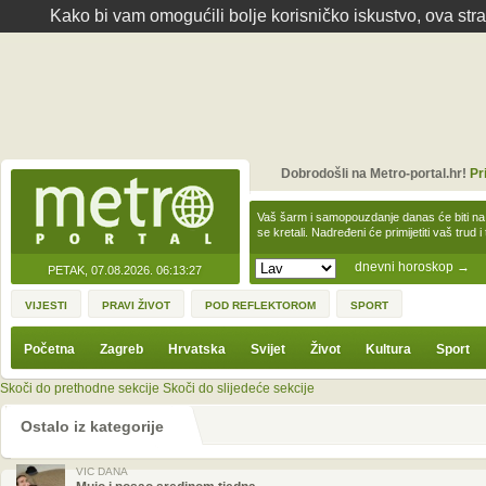
Kako bi vam omogućili bolje korisničko iskustvo, ova str
Dobrodošli na Metro-portal.hr!
Pr
Vaš šarm i samopouzdanje danas će biti na
se kretali. Nadređeni će primijetiti vaš trud 
dnevni horoskop
→
PETAK, 07.08.2026.
06:13:27
VIJESTI
PRAVI ŽIVOT
POD REFLEKTOROM
SPORT
Početna
Zagreb
Hrvatska
Svijet
Život
Kultura
Sport
Skoči do prethodne sekcije
Skoči do slijedeće sekcije
Ostalo iz kategorije
VIC DANA