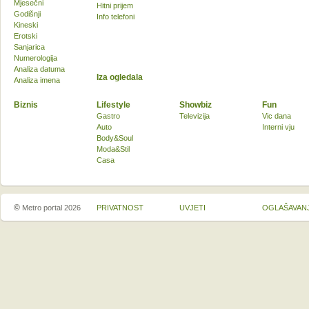
Mjesečni
Hitni prijem
Godišnji
Info telefoni
Kineski
Erotski
Sanjarica
Numerologija
Analiza datuma
Iza ogledala
Analiza imena
Biznis
Lifestyle
Showbiz
Fun
Gastro
Televizija
Vic dana
Auto
Interni vju
Body&Soul
Moda&Stil
Casa
©
Metro portal 2026
PRIVATNOST
UVJETI
OGLAŠAVAN