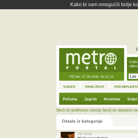
Kako bi vam omogućili bolje kor
D
Zvije
ciljev
PETAK, 07.08.2026.
00:32:33
VIJESTI
PRAVI ŽIVOT
POD REFLEKT
Početna
Zagreb
Hrvatska
Svijet
Skoči do prethodne sekcije
Skoči do slijedeće se
Ostalo iz kategorije
VIC DANA