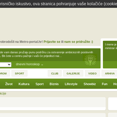
isničko iskustvo, ova stranica pohranjuje vaše kolačiće (cookie
obrodošli na Metro-portal.hr!
Prijavite se
ili
nam se pridružite :)
I mene je
ministar 
zde vam danas pružaju punu podršku za ostvarenje ambicioznih poslovnih
a. Bit ćete u centru pažnje i vaši će prijedlozi nai…
dnevni horoskop
→
OROM
SPORT
CLUB
GALERIJE
VIDEO
ARHIVA
Život
Kultura
Sport
Biznis
Lifestyle
Showbiz
Fun
Ho
kcije
2
4