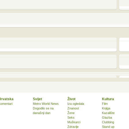
Hrvatska
Svijet
Život
Kultura
omentari
Metro World News
Iza ogledala
Film
Dogodilo se na
Znanost
Knjiga
današnji dan
Žene
Kazalište
Seks
Glazba
Muškarci
Clubbing
Zdravlje
Stand up