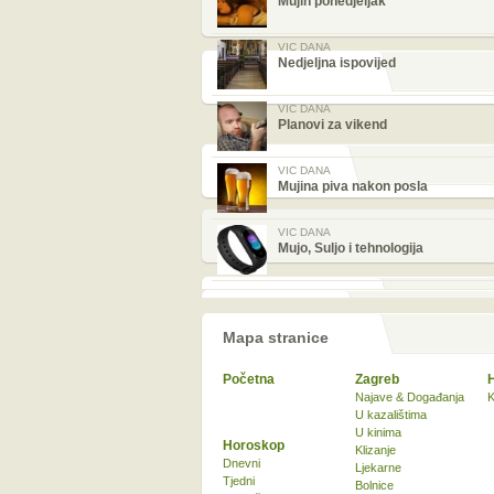
Mujin ponedjeljak
VIC DANA
Nedjeljna ispovijed
VIC DANA
Planovi za vikend
VIC DANA
Mujina piva nakon posla
VIC DANA
Mujo, Suljo i tehnologija
Mapa stranice
Početna
Zagreb
Najave & Događanja
K
U kazalištima
U kinima
Horoskop
Klizanje
Dnevni
Ljekarne
Tjedni
Bolnice