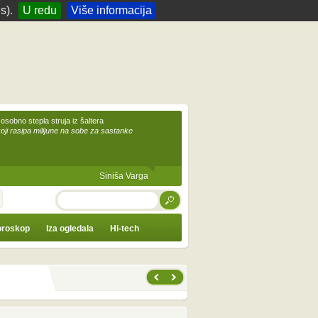
s).
U redu
Više informacija
 osobno stepla struja iz šaltera
koji rasipa milijune na sobe za sastanke
Siniša Varga
TRAŽI
roskop
Iza ogledala
Hi-tech