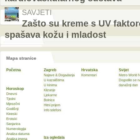
SAVJETI
Zašto su kreme s UV faktor
spašava kožu i mladost
Mapa stranice
Početna
Zagreb
Hrvatska
Svijet
Najave & Događanja
Komentari
Metro World 
U kazalištima
Dogodilo se n
U kinima
današnji dan
Horoskop
Klizanje
Dnevni
Ljekarne
Tjedni
Bolnice
Mjesečni
Hitni prijem
Godišnji
Info telefoni
Kineski
Erotski
Sanjarica
Numerologija
Analiza datuma
Iza ogledala
Analiza imena