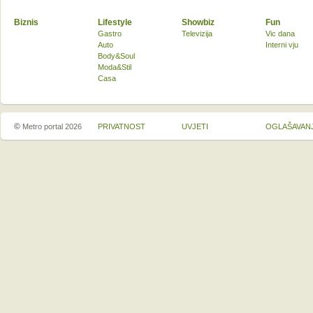
Biznis
Lifestyle
Showbiz
Fun
Gastro
Televizija
Vic dana
Auto
Interni vju
Body&Soul
Moda&Stil
Casa
©
Metro portal 2026
PRIVATNOST
UVJETI
OGLAŠAVAN