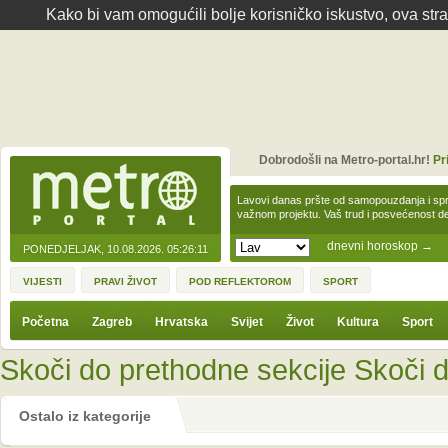
Kako bi vam omogućili bolje korisničko iskustvo, ova str
Dobrodošli na Metro-portal.hr!
Pr
Lavovi danas pršte od samopouzdanja i spre
važnom projektu. Vaš trud i posvećenost 
dnevni horoskop
→
PONEDJELJAK, 10.08.2026.
05:26:11
VIJESTI
PRAVI ŽIVOT
POD REFLEKTOROM
SPORT
Početna
Zagreb
Hrvatska
Svijet
Život
Kultura
Sport
Skoči do prethodne sekcije
Skoči d
Ostalo iz kategorije