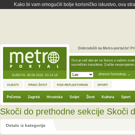
Kako bi vam omogućili bolje korisničko iskustvo, ova str
Dobrodošli na Metro-portal.hr!
Pr
Ovo je vaš dan jer se Sunce u vašem zna
kozmičkim tranzitima. Zračite nevjerojat
dnevni horoskop
→
SUBOTA, 08.08.2026.
03:14:18
VIJESTI
PRAVI ŽIVOT
POD REFLEKTOROM
SPORT
Početna
Zagreb
Hrvatska
Svijet
Život
Kultura
Sport
Skoči do prethodne sekcije
Skoči d
Ostalo iz kategorije