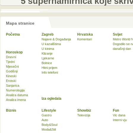
5 supernamirnica koje skri
Mapa stranice
Početna
Zagreb
Hrvatska
Svijet
Najave & Događanja
Komentari
Metro World 
U kazalištima
Dogodilo se n
U kinima
današnji dan
Horoskop
Klizanje
Dnevni
Ljekarne
Tjedni
Bolnice
Mjesečni
Hitni prijem
Godišnji
Info telefoni
Kineski
Erotski
Sanjarica
Numerologija
Analiza datuma
Iza ogledala
Analiza imena
Biznis
Lifestyle
Showbiz
Fun
Gastro
Televizija
Vic dana
Auto
Interni vju
Body&Soul
Moda&Stil