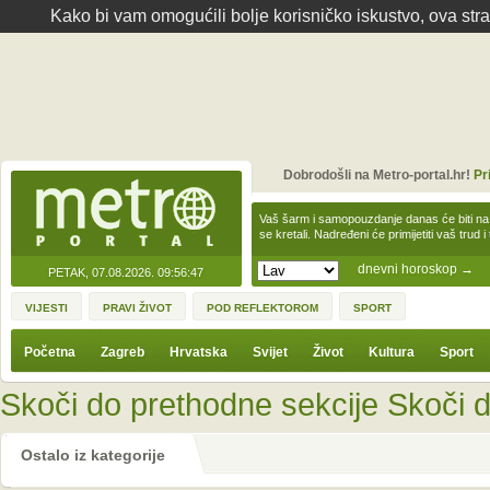
Kako bi vam omogućili bolje korisničko iskustvo, ova str
Dobrodošli na Metro-portal.hr!
Pr
Vaš šarm i samopouzdanje danas će biti na
se kretali. Nadređeni će primijetiti vaš trud 
dnevni horoskop
→
PETAK, 07.08.2026.
09:56:47
VIJESTI
PRAVI ŽIVOT
POD REFLEKTOROM
SPORT
Početna
Zagreb
Hrvatska
Svijet
Život
Kultura
Sport
Skoči do prethodne sekcije
Skoči d
Ostalo iz kategorije