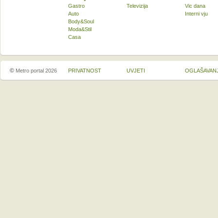
Gastro
Televizija
Vic dana
Auto
Interni vju
Body&Soul
Moda&Stil
Casa
©
Metro portal 2026
PRIVATNOST
UVJETI
OGLAŠAVAN