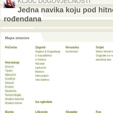
KLJUČ DUGOVJEČNOSTI
Jedna navika koju pod hitn
rođendana
Mapa stranice
Početna
Zagreb
Hrvatska
Svijet
Najave & Događanja
Komentari
Metro World 
U kazalištima
Dogodilo se n
U kinima
današnji dan
Horoskop
Klizanje
Dnevni
Ljekarne
Tjedni
Bolnice
Mjesečni
Hitni prijem
Godišnji
Info telefoni
Kineski
Erotski
Sanjarica
Numerologija
Analiza datuma
Iza ogledala
Analiza imena
Biznis
Lifestyle
Showbiz
Fun