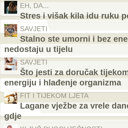
EH, DA...
Stres i višak kila idu ruku 
SAVJETI
Stalno ste umorni i bez ener
nedostaju u tijelu
SAVJETI
Što jesti za doručak tijeko
energiju i hlađenje organizma
FIT I TIJEKOM LJETA
Lagane vježbe za vrele dane
gdje