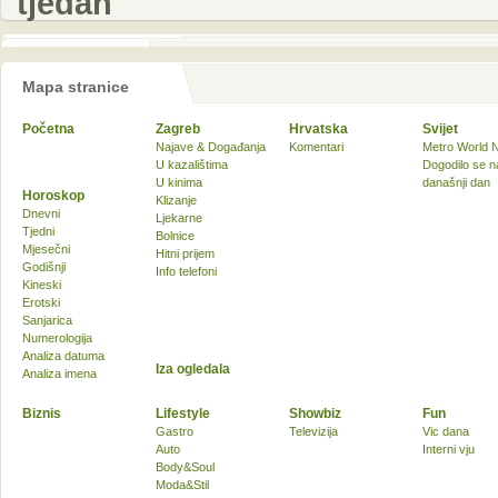
tjedan
Mapa stranice
Početna
Zagreb
Hrvatska
Svijet
Najave & Događanja
Komentari
Metro World 
U kazalištima
Dogodilo se n
U kinima
današnji dan
Horoskop
Klizanje
Dnevni
Ljekarne
Tjedni
Bolnice
Mjesečni
Hitni prijem
Godišnji
Info telefoni
Kineski
Erotski
Sanjarica
Numerologija
Analiza datuma
Iza ogledala
Analiza imena
Biznis
Lifestyle
Showbiz
Fun
Gastro
Televizija
Vic dana
Auto
Interni vju
Body&Soul
Moda&Stil