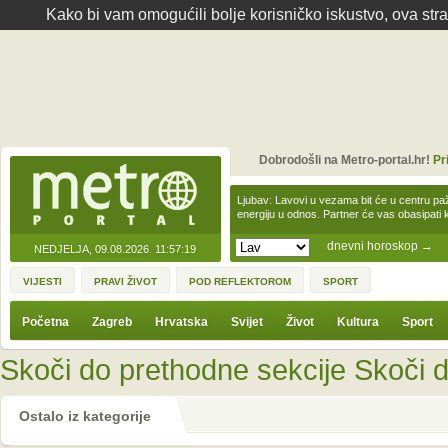
Kako bi vam omogućili bolje korisničko iskustvo, ova str
Dobrodošli na Metro-portal.hr!
Pr
Ljubav: Lavovi u vezama bit će u centru paž
energiju u odnos. Partner će vas obasipati
dnevni horoskop
→
NEDJELJA, 09.08.2026.
11:57:19
VIJESTI
PRAVI ŽIVOT
POD REFLEKTOROM
SPORT
Početna
Zagreb
Hrvatska
Svijet
Život
Kultura
Sport
Skoči do prethodne sekcije
Skoči d
Ostalo iz kategorije