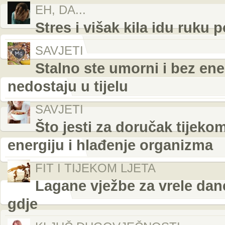
EH, DA...
Stres i višak kila idu ruku 
SAVJETI
Stalno ste umorni i bez ener
nedostaju u tijelu
SAVJETI
Što jesti za doručak tijeko
energiju i hlađenje organizma
FIT I TIJEKOM LJETA
Lagane vježbe za vrele dane
gdje