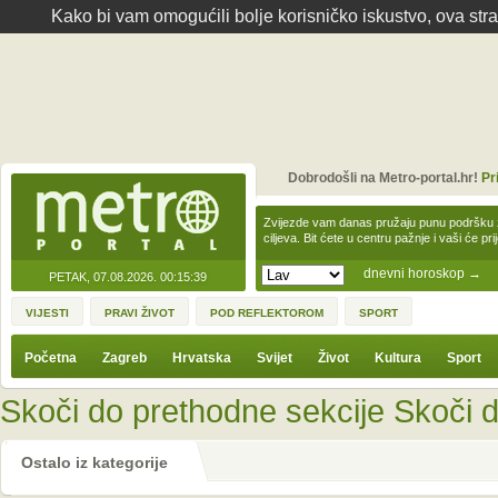
Kako bi vam omogućili bolje korisničko iskustvo, ova str
Dobrodošli na Metro-portal.hr!
Pr
Zvijezde vam danas pružaju punu podršku z
ciljeva. Bit ćete u centru pažnje i vaši će pr
dnevni horoskop
→
PETAK, 07.08.2026.
00:15:39
VIJESTI
PRAVI ŽIVOT
POD REFLEKTOROM
SPORT
Početna
Zagreb
Hrvatska
Svijet
Život
Kultura
Sport
Skoči do prethodne sekcije
Skoči d
Ostalo iz kategorije