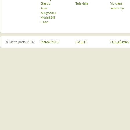
Gastro
Televizija
Vic dana
Auto
Interni vju
Body&Soul
Moda&Stil
Casa
©
Metro portal 2026
PRIVATNOST
UVJETI
OGLAŠAVAN