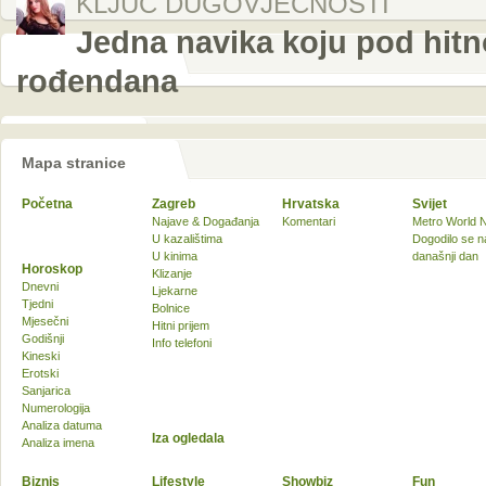
KLJUČ DUGOVJEČNOSTI
Jedna navika koju pod hitn
rođendana
Mapa stranice
Početna
Zagreb
Hrvatska
Svijet
Najave & Događanja
Komentari
Metro World 
U kazalištima
Dogodilo se n
U kinima
današnji dan
Horoskop
Klizanje
Dnevni
Ljekarne
Tjedni
Bolnice
Mjesečni
Hitni prijem
Godišnji
Info telefoni
Kineski
Erotski
Sanjarica
Numerologija
Analiza datuma
Iza ogledala
Analiza imena
Biznis
Lifestyle
Showbiz
Fun