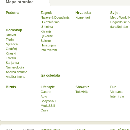
Mapa stranice
Početna
Zagreb
Hrvatska
Svijet
Najave & Događanja
Komentari
Metro World 
U kazalištima
Dogodilo se n
U kinima
današnji dan
Horoskop
Klizanje
Dnevni
Ljekarne
Tjedni
Bolnice
Mjesečni
Hitni prijem
Godišnji
Info telefoni
Kineski
Erotski
Sanjarica
Numerologija
Analiza datuma
Iza ogledala
Analiza imena
Biznis
Lifestyle
Showbiz
Fun
Gastro
Televizija
Vic dana
Auto
Interni vju
Body&Soul
Moda&Stil
Casa