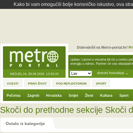
Kako bi vam omogućili bolje korisničko iskustvo, ova str
Dobrodošli na Metro-portal.hr!
Pr
Ljubav: Lavovi u vezama bit će u centru paž
energiju u odnos. Partner će vas obasipati
dnevni horoskop
→
NEDJELJA, 09.08.2026.
13:59:20
VIJESTI
PRAVI ŽIVOT
POD REFLEKTOROM
SPORT
Početna
Zagreb
Hrvatska
Svijet
Život
Kultura
Sport
Skoči do prethodne sekcije
Skoči d
Ostalo iz kategorije