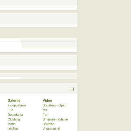
Galerije
Video
Za opuštanje
Stand-up - Open
Fun
Mic
Događanja
Fun
Clubbing
Smiješne reklame
Moda
Brutalno
Izložbe
Vi ste snimili