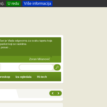
s).
U redu
Više informacija
žavi je Vlada odgovorna za svaku tapetu koja
 parket koji se rasklima
 posao ...
Zoran Milanović
TRAŽI
roskop
Iza ogledala
Hi-tech