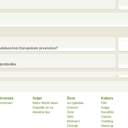
nadolazećem Europskom prvenstvu?
protivnika
Hrvatska
Svijet
Život
Kultura
omentari
Metro World News
Iza ogledala
Film
Dogodilo se na
Znanost
Knjiga
današnji dan
Žene
Kazalište
Seks
Glazba
Muškarci
Clubbing
Zdravlje
Stand up