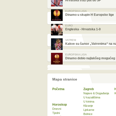
Hrvatska traži put do SP
EUROPSKA LIGA
Dinamo u skupin H Europske lige
EURO
Engleska - Hrvatska 1-0
VATRENI
Kakve su šanse „Vatrenima“ na 
EUROPSKA LIGA
Dinamo dobio najlakšeg mogućeg 
Mapa stranice
Početna
Zagreb
Najave & Događanja
K
U kazalištima
U kinima
Horoskop
Klizanje
Dnevni
Ljekarne
Tjedni
Bolnice