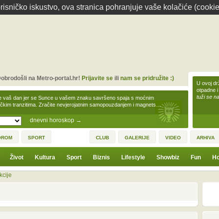
isničko iskustvo, ova stranica pohranjuje vaše kolačiće (cookie
obrodošli na Metro-portal.hr!
Prijavite se
ili
nam se pridružite :)
U ovoj dr
otpadne i
tuži se na
e vaš dan jer se Sunce u vašem znaku savršeno spaja s moćnim
čkim tranzitima. Zračite nevjerojatnim samopouzdanjem i magnets…
dnevni horoskop
→
OROM
SPORT
CLUB
GALERIJE
VIDEO
ARHIVA
Život
Kultura
Sport
Biznis
Lifestyle
Showbiz
Fun
Ho
kcije
1
3