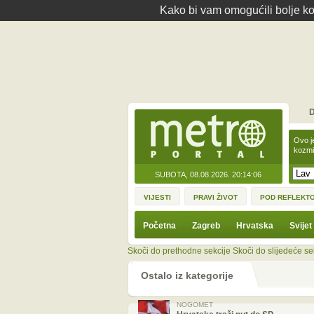
Kako bi vam omogućili bolje kor
D
Ovo j
kozmi
SUBOTA, 08.08.2026.
20:14:06
VIJESTI
PRAVI ŽIVOT
POD REFLEKT
Početna
Zagreb
Hrvatska
Svijet
Skoči do prethodne sekcije
Skoči do slijedeće se
Ostalo iz kategorije
NOGOMET