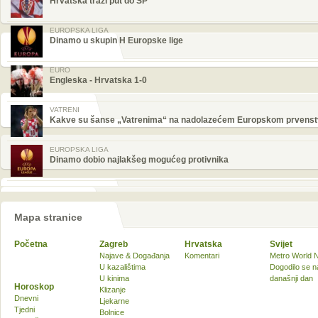
Hrvatska traži put do SP
EUROPSKA LIGA
Dinamo u skupin H Europske lige
EURO
Engleska - Hrvatska 1-0
VATRENI
Kakve su šanse „Vatrenima“ na nadolazećem Europskom prvens
EUROPSKA LIGA
Dinamo dobio najlakšeg mogućeg protivnika
Mapa stranice
Početna
Zagreb
Hrvatska
Svijet
Najave & Događanja
Komentari
Metro World 
U kazalištima
Dogodilo se n
U kinima
današnji dan
Horoskop
Klizanje
Dnevni
Ljekarne
Tjedni
Bolnice