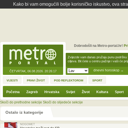
Kako bi vam omogućili bolje korisničko iskustvo, ova str
Dobrodošli na Metro-portal.hr!
Pr
Zvijezde vam danas pružaju punu podršku z
ciljeva. Bit ćete u centru pažnje i vaši će pr
dnevni horoskop
→
ČETVRTAK, 06.08.2026.
20:26:17
VIJESTI
PRAVI ŽIVOT
POD REFLEKTOROM
SPORT
Početna
Zagreb
Hrvatska
Svijet
Život
Kultura
Sport
Skoči do prethodne sekcije
Skoči do slijedeće sekcije
Ostalo iz kategorije
NOGOMET