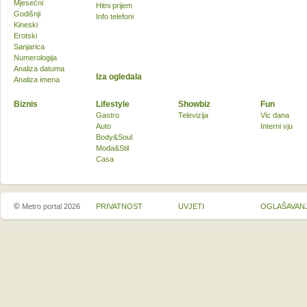
Mjesečni
Hitni prijem
Godišnji
Info telefoni
Kineski
Erotski
Sanjarica
Numerologija
Analiza datuma
Iza ogledala
Analiza imena
Biznis
Lifestyle
Showbiz
Fun
Gastro
Televizija
Vic dana
Auto
Interni vju
Body&Soul
Moda&Stil
Casa
©
Metro portal 2026
PRIVATNOST
UVJETI
OGLAŠAVAN