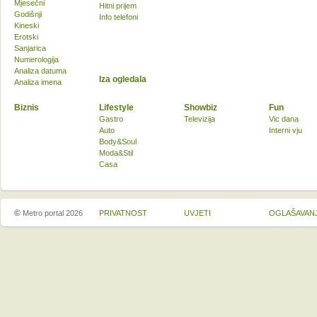
Mjesečni
Hitni prijem
Godišnji
Info telefoni
Kineski
Erotski
Sanjarica
Numerologija
Analiza datuma
Iza ogledala
Analiza imena
Biznis
Lifestyle
Showbiz
Fun
Gastro
Televizija
Vic dana
Auto
Interni vju
Body&Soul
Moda&Stil
Casa
©
Metro portal 2026
PRIVATNOST
UVJETI
OGLAŠAVAN