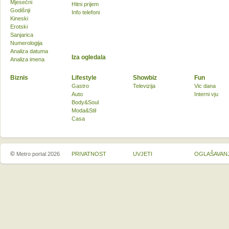
Mjesečni
Hitni prijem
Godišnji
Info telefoni
Kineski
Erotski
Sanjarica
Numerologija
Analiza datuma
Iza ogledala
Analiza imena
Biznis
Lifestyle
Showbiz
Fun
Gastro
Televizija
Vic dana
Auto
Interni vju
Body&Soul
Moda&Stil
Casa
©
Metro portal 2026
PRIVATNOST
UVJETI
OGLAŠAVAN