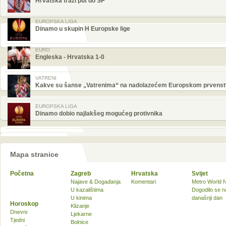
Hrvatska traži put do SP
EUROPSKA LIGA
Dinamo u skupin H Europske lige
EURO
Engleska - Hrvatska 1-0
VATRENI
Kakve su šanse „Vatrenima“ na nadolazećem Europskom prvens
EUROPSKA LIGA
Dinamo dobio najlakšeg mogućeg protivnika
Mapa stranice
Početna
Zagreb
Hrvatska
Svijet
Najave & Događanja
Komentari
Metro World 
U kazalištima
Dogodilo se n
U kinima
današnji dan
Horoskop
Klizanje
Dnevni
Ljekarne
Tjedni
Bolnice