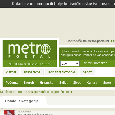
Kako bi vam omogućili bolje korisničko iskustvo, ova str
Dobrodošli na Metro-portal.hr!
Pr
Ljubav: Lavovi u vezama bit će u centru paž
energiju u odnos. Partner će vas obasipati
dnevni horoskop
→
NEDJELJA, 09.08.2026.
17:37:24
VIJESTI
PRAVI ŽIVOT
POD REFLEKTOROM
SPORT
Početna
Zagreb
Hrvatska
Svijet
Život
Kultura
Sport
Skoči do prethodne sekcije
Skoči do slijedeće sekcije
Ostalo iz kategorije
NOGOMET