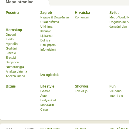
Mapa stranice
Početna
Zagreb
Hrvatska
Svijet
Najave & Događanja
Komentari
Metro World 
U kazalištima
Dogodilo se n
U kinima
današnji dan
Horoskop
Klizanje
Dnevni
Ljekarne
Tjedni
Bolnice
Mjesečni
Hitni prijem
Godišnji
Info telefoni
Kineski
Erotski
Sanjarica
Numerologija
Analiza datuma
Iza ogledala
Analiza imena
Biznis
Lifestyle
Showbiz
Fun
Gastro
Televizija
Vic dana
Auto
Interni vju
Body&Soul
Moda&Stil
Casa