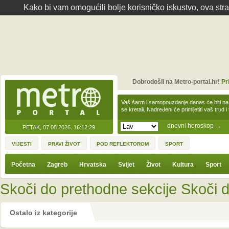
Kako bi vam omogućili bolje korisničko iskustvo, ova str
Dobrodošli na Metro-portal.hr!
Pr
Vaš šarm i samopouzdanje danas će biti na
se kretali. Nadređeni će primijetiti vaš trud 
dnevni horoskop
→
PETAK, 07.08.2026.
16:12:29
VIJESTI
PRAVI ŽIVOT
POD REFLEKTOROM
SPORT
Početna
Zagreb
Hrvatska
Svijet
Život
Kultura
Sport
Skoči do prethodne sekcije
Skoči d
Ostalo iz kategorije